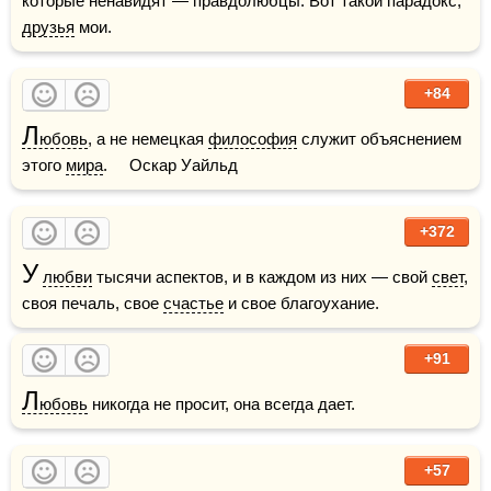
которые ненавидят — правдолюбцы. Вот такой парадокс, 
друзья
 мои.
+84
Л
юбовь
, а не немецкая 
философия
 служит объяснением 
этого 
мира
.     Оскар Уайльд
+372
У
любви
 тысячи аспектов, и в каждом из них — свой 
свет
, 
своя печаль, свое 
счастье
 и свое благоухание. 
+91
Л
юбовь
 никогда не просит, она всегда дает.
+57