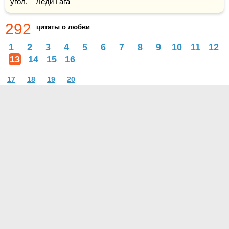
угол.    Леди Гага
292
цитаты о любви
1
2
3
4
5
6
7
8
9
10
11
12
13
14
15
16
17
18
19
20
О проекте
Контакты