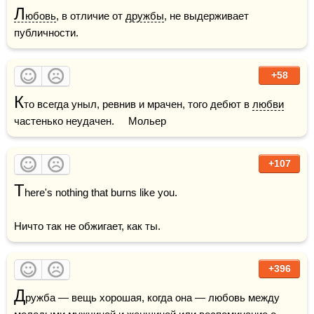
Л
юбовь
, в отличие от 
дружбы
, не выдерживает 
публичности.
+58
К
то всегда уныл, ревнив и мрачен, того дебют в 
любви
частенько неудачен.     Мольер
+107
T
here's nothing that burns like you.

Ничто так не обжигает, как ты.
+396
Д
ружба — вещь хорошая, когда она — любовь между 