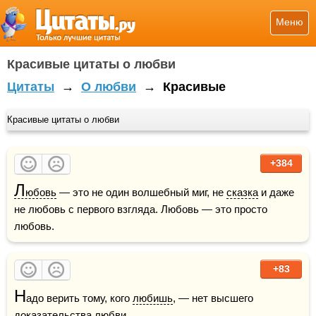
Меню
Красивые цитаты о любви
Цитаты
→
О любви
→
Красивые
Красивые цитаты о любви
+384
Л
юбовь
 — это не один волшебный миг, не 
сказка
 и даже 
не любовь с первого взгляда. Любовь — это просто 
любовь.
+83
Н
адо верить тому, кого 
любишь
, — нет высшего 
доказательства любви.