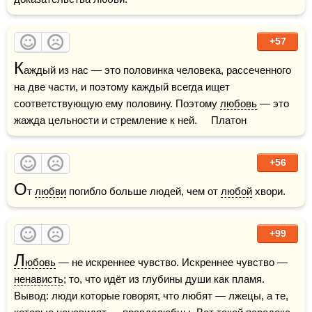
+57
К
аждый из нас — это половинка человека, рассеченного 
на две части, и поэтому каждый всегда ищет  
соответствующую ему половину. Поэтому 
любовь
 — это 
жажда цельности и стремление к ней.     Платон
+56
О
т 
любви
 погибло больше людей, чем от 
любой
 хвори.
+99
Л
юбовь
 — не искреннее чувство. Искреннее чувство — 
ненависть
; то, что идёт из глубины души как пламя. 
Вывод: люди которые говорят, что любят — лжецы, а те, 