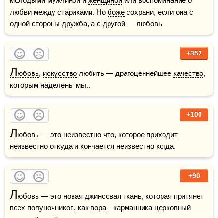
молодыми мужчиной и 
женщиной
 или воспоминание о 
любви между стариками. Но 
боже
 сохрани, если она с 
одной стороны 
дружба
, а с другой — любовь.
+352
Л
юбовь
, 
искусство
 любить — драгоценнейшее 
качество
, 
которым наделены мы...
+100
Л
юбовь
 — это неизвестно что, которое приходит 
неизвестно откуда и кончается неизвестно когда.
+90
Л
юбовь
 — это новая джинсовая ткань, которая притянет 
всех полуночников, как 
вора
—карманника церковный 