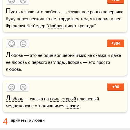
П
усть я знаю, что любовь — сказки, все равно наверняка 
буду через несколько лет гордиться тем, что верил в нее.    
Фредерик Бегбедер "
Любовь
 живет три года"
+384
Л
юбовь — это не один волшебный миг, не сказка и даже 
не любовь с первого взгляда. Любовь — это просто 
любовь
.
+90
Л
юбовь
 — сказка на 
ночь
, 
старый
 плюшевый 
медвежонок с отвалившимся 
глазом
.
4
приметы о любви