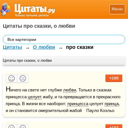
Меню
Цитаты про сказки, о любви
Все картегории
Цитаты
→
О любви
→
про сказки
Цитаты про сказки, о любви
+100
Н
ичего на свете нет глубже 
любви
. Только в сказках 
принцесса 
целует
 жабу, и та превращается в прекрасного 
принца. В жизни все наоборот: 
принцесса
 целует 
принца
, 
и он становится омерзительной жабой    Пауло Коэльо 
+103