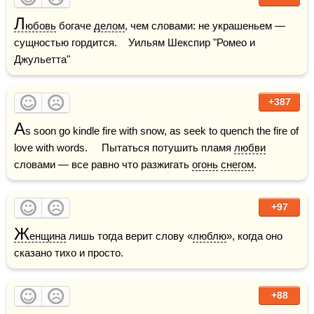
Л
юбовь
 богаче 
делом
, чем словами: не украшеньем — 
сущностью гордится.    Уильям Шекспир "Ромео и 
Джульетта"    
+387
A
s soon go kindle fire with snow, as seek to quench the fire of 
love with words.     Пытаться потушить пламя 
любви
словами — все равно что разжигать 
огонь
снегом
. 
+97
Ж
енщина
 лишь тогда верит слову «
люблю
», когда оно 
сказано тихо и просто.
+88