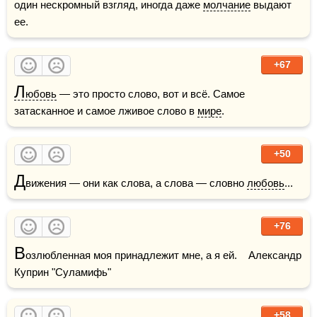
один нескромный взгляд, иногда даже 
молчание
 выдают 
ее.
+67
Л
юбовь
 — это просто слово, вот и всё. Самое 
затасканное и самое лживое слово в 
мире
.
+50
Д
вижения — они как слова, а слова — словно 
любовь
...
+76
В
озлюбленная моя принадлежит мне, а я ей.    Александр 
Куприн "Суламифь"
+58