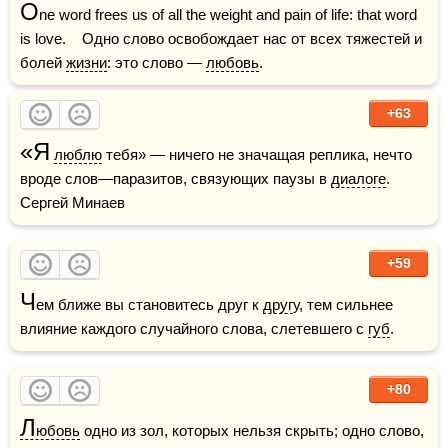
O
ne word frees us of all the weight and pain of life: that word 
is love.    Одно слово освобождает нас от всех тяжестей и 
болей 
жизни
: это слово — 
любовь
.
+63
«Я
люблю
 тебя» — ничего не значащая реплика, нечто 
вроде слов—паразитов, связующих паузы в 
диалоге
.    
Сергей Минаев
+59
Ч
ем ближе вы становитесь друг к 
друг
у, тем сильнее 
влияние каждого случайного слова, слетевшего с 
губ
.
+80
Л
юбовь
 одно из зол, которых нельзя скрыть; одно слово, 