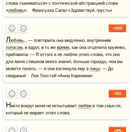
слова «заниматься» с поэтической абстракцией слова 
«
любовь
».    Франсуаза Саган «Здравствуй, грусть»
+366
Л
юбовь
... — повторила она медленно, внутренним 
голосом
, и вдруг, в то же 
время
, как она отцепила кружево, 
прибавила: — Я оттого и не люблю этого слова, что оно 
для меня слишком много значит, больше гораздо, чем вы 
можете понять, — и она взглянула ему в 
лицо
. — До 
свиданья!    Лев Толстой «Анна Каренина»    
+83
Н
икто вокруг меня не испытывает 
любви
 в том смысле, 
который не марает этого слова.
+85