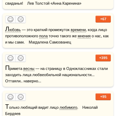
свиданья!    Лев Толстой «Анна Каренина»    
+67
Л
юбовь
 — это краткий промежуток 
времени
, когда лицо 
противоположного 
пола
 точно такого же 
мнения
 о нас, как 
и мы сами.    Магдалена Самозванец
+395
П
римета 
весны
 — на страницу в Одноклассниках стали 
заходить лица любвеобильной национальности... 
Оттаяли.. наверно...    
+95
Т
олько любящий видит лицо 
любимого
.    Николай 
Бердяев