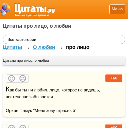
Меню
Цитаты про лицо, о любви
Все картегории
Цитаты
→
О любви
→
про лицо
Цитаты про лицо, о любви
+60
К
ак бы ты ни любил, лицо, которое не видишь, 
постепенно забывается.

Орхан Памук "Меня зовут красный"
+60