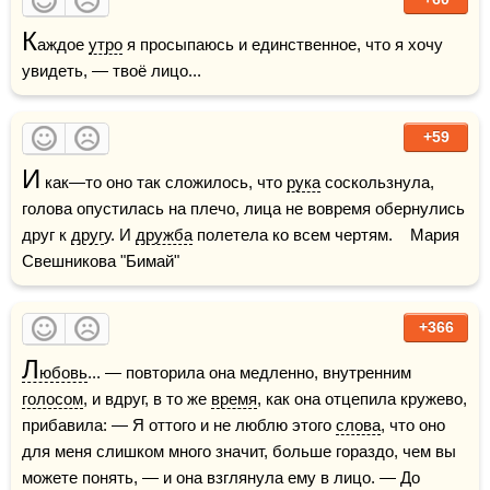
К
аждое 
утро
 я просыпаюсь и единственное, что я хочу 
увидеть, — твоё лицо...
+59
И
 как—то оно так сложилось, что 
рука
 соскользнула, 
голова опустилась на плечо, лица не вовремя обернулись 
друг к 
друг
у. И 
дружба
 полетела ко всем чертям.    Мария 
Свешникова "Бимай"
+366
Л
юбовь
... — повторила она медленно, внутренним 
голосом
, и вдруг, в то же 
время
, как она отцепила кружево, 
прибавила: — Я оттого и не люблю этого 
слова
, что оно 
для меня слишком много значит, больше гораздо, чем вы 
можете понять, — и она взглянула ему в лицо. — До 