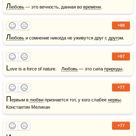
Л
юбовь
 — это вечность, данная во 
времени
.
+88
Л
юбовь
 и сомнение никогда не уживутся друг с 
друг
ом. 
+87
L
ove is a force of nature.    
Любовь
 — это сила 
природы
.
+77
П
ервым в 
любви
 признается тот, у кого слабее 
нервы
.     
Константин Мелихан
+77