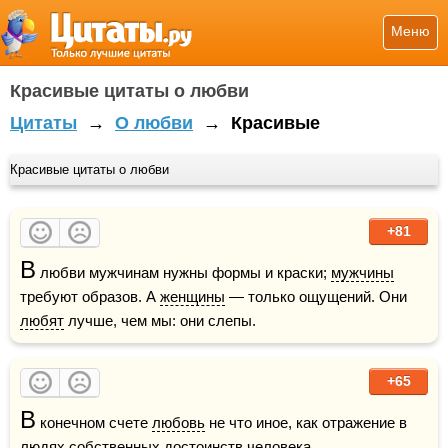
Меню
Красивые цитаты о любви
Цитаты
→
О любви
→
Красивые
Красивые цитаты о любви
+81
В
 любви мужчинам нужны формы и краски; 
мужчины
требуют образов. А 
женщины
 — только ощущений. Они 
любят
 лучше, чем мы: они слепы.
+65
В
 конечном счете 
любовь
 не что иное, как отражение в 
людях собственных достоинств человека.