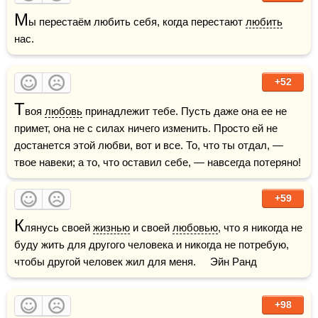
М
ы перестаём любить себя, когда перестают 
любить
нас.
+52
Т
воя 
любовь
 принадлежит тебе. Пусть даже она ее не 
примет, она не с силах ничего изменить. Просто ей не 
достанется этой любви, вот и все. То, что ты отдал, — 
твое навеки; а то, что оставил себе, — навсегда потеряно!
+59
К
лянусь своей 
жизнью
 и своей 
любовью
, что я никогда не 
буду жить для другого человека и никогда не потребую, 
чтобы другой человек жил для меня.     Эйн Ранд
+98