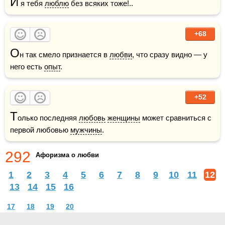
И
 я тебя 
люблю
 без всяких тоже!..
+68
О
н так смело признается в 
любви
, что сразу видно — у 
него есть 
опыт
.
+52
Т
олько последняя 
любовь
женщины
 может сравниться с 
первой любовью 
мужчины
.
292
Афоризма о любви
1
2
3
4
5
6
7
8
9
10
11
12
13
14
15
16
17
18
19
20