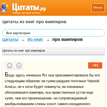
Меню
Цитаты из книг про вампиров
Все картегории
Цитаты
→
Из книг
→
про вампиров
Цитаты из книг про вампиров
+83
Б
удь здесь нянюшка Ягг, она прокомментировала бы его 
следующим образом: ни сумасшедшее гоготанье Черной 
Алисы, не к ночи будет помянута, ни хихиканье 
обезумевшего вампира, чьи нравственные устои еще 
хуже, чем его произношение, ни сопровождаемый 
разбрызгиванием слюны хохот самого изощренного 