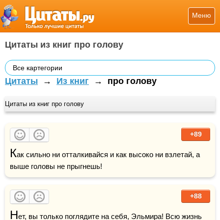
Меню
Цитаты из книг про голову
Все картегории
Цитаты
→
Из книг
→
про голову
Цитаты из книг про голову
+89
К
ак сильно ни отталкивайся и как высоко ни взлетай, а 
выше головы не прыгнешь!
+88
Н
ет, вы только поглядите на себя, Эльмира! Всю 
жизнь