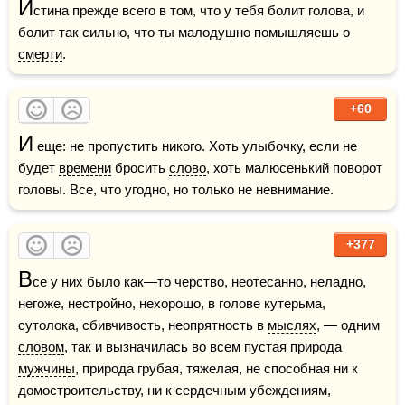
И
стина прежде всего в том, что у тебя болит голова, и 
болит так сильно, что ты малодушно помышляешь о 
смерти
.
+60
И
 еще: не пропустить никого. Хоть улыбочку, если не 
будет 
времени
 бросить 
слово
, хоть малюсенький поворот 
головы. Все, что угодно, но только не невнимание.
+377
В
се у них было как—то черство, неотесанно, неладно, 
негоже, нестройно, нехорошо, в голове кутерьма, 
сутолока, сбивчивость, неопрятность в 
мыслях
, — одним 
словом
, так и вызначилась во всем пустая природа 
мужчины
, природа грубая, тяжелая, не способная ни к 
домостроительству, ни к сердечным убеждениям, 