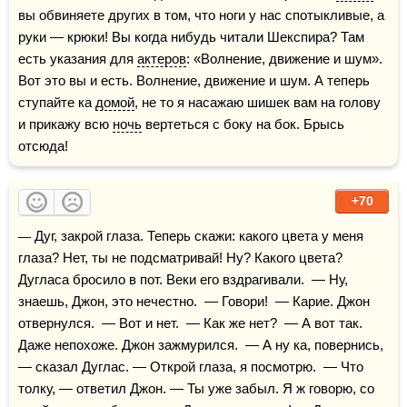
вы обвиняете других в том, что ноги у нас спотыкливые, а 
руки — крюки! Вы когда нибудь читали Шекспира? Там 
есть указания для 
актеров
: «Волнение, движение и шум». 
Вот это вы и есть. Волнение, движение и шум. А теперь 
ступайте ка 
домой
, не то я насажаю шишек вам на голову 
и прикажу всю 
ночь
 вертеться с боку на бок. Брысь 
отсюда!
+70
— Дуг, закрой глаза. Теперь скажи: какого цвета у меня 
глаза? Нет, ты не подсматривай! Ну? Какого цвета? 
Дугласа бросило в пот. Веки его вздрагивали.  — Ну, 
знаешь, Джон, это нечестно.  — Говори!  — Карие. Джон 
отвернулся.  — Вот и нет.  — Как же нет?  — А вот так. 
Даже непохоже. Джон зажмурился.  — А ну ка, повернись, 
— сказал Дуглас. — Открой глаза, я посмотрю.  — Что 
толку, — ответил Джон. — Ты уже забыл. Я ж говорю, со 