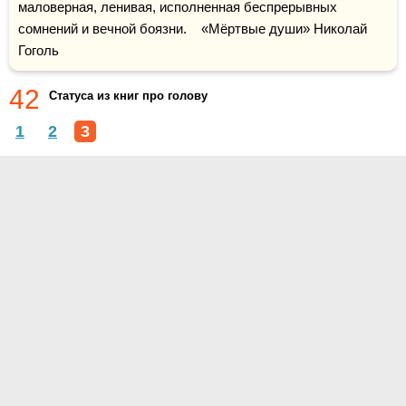
маловерная, ленивая, исполненная беспрерывных 
сомнений и вечной боязни.    «Мёртвые души» Николай 
Гоголь
42
Статуса из книг про голову
1
2
3
О проекте
Контакты