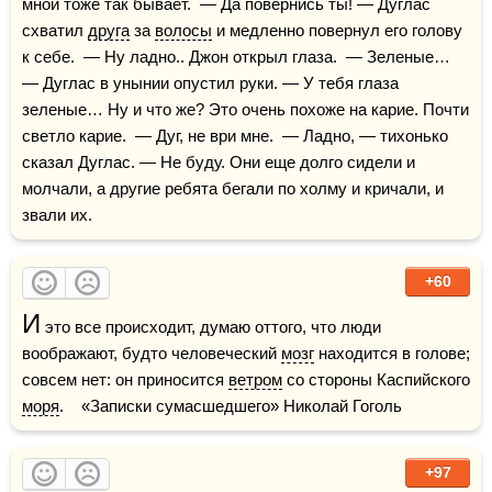
мной тоже так бывает.  — Да повернись ты! — Дуглас 
схватил 
друга
 за 
волосы
 и медленно повернул его голову 
к себе.  — Ну ладно.. Джон открыл глаза.  — Зеленые… 
— Дуглас в унынии опустил руки. — У тебя глаза 
зеленые… Ну и что же? Это очень похоже на карие. Почти 
светло карие.  — Дуг, не ври мне.  — Ладно, — тихонько 
сказал Дуглас. — Не буду. Они еще долго сидели и 
молчали, а другие ребята бегали по холму и кричали, и 
звали их.
+60
И
 это все происходит, думаю оттого, что люди 
воображают, будто человеческий 
мозг
 находится в голове; 
совсем нет: он приносится 
ветром
 со стороны Каспийского 
моря
.    «Записки сумасшедшего» Николай Гоголь
+97