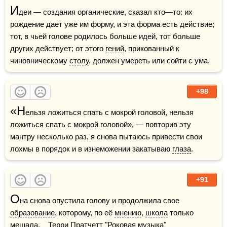
И
деи — создания органические, сказал кто—то: их 
рождение дает уже им форму, и эта форма есть действие; 
тот, в чьей голове родилось больше идей, тот больше 
других действует; от этого 
гений
, прикованный к 
чиновническому 
столу
, должен умереть или сойти с ума.
+98
«Н
ельзя ложиться спать с мокрой головой, нельзя 
ложиться спать с мокрой головой», — повторив эту 
мантру несколько раз, я снова пытаюсь привести свои 
лохмы в порядок и в изнеможении закатываю 
глаза
.
+91
О
на снова опустила голову и продолжила свое 
образование
, которому, по её 
мнению
, 
школа
 только 
мешала.    Терри Пратчетт "Роковая музыка"