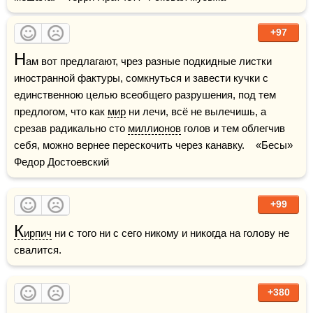
+97
Н
ам вот предлагают, чрез разные подкидные листки 
иностранной фактуры, сомкнуться и завести кучки с 
единственною целью всеобщего разрушения, под тем 
предлогом, что как 
мир
 ни лечи, всё не вылечишь, а 
срезав радикально сто 
миллионов
 голов и тем облегчив 
себя, можно вернее перескочить через канавку.    «Бесы» 
Федор Достоевский
+99
К
ирпич
 ни с того ни с сего никому и никогда на голову не 
свалится.  
+380