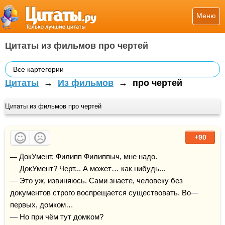
Меню
Цитаты из фильмов про чертей
Все картегории
Цитаты
→
Из фильмов
→
про чертей
Цитаты из фильмов про чертей
+90
— ДокУмент, Филипп Филиппыч, мне надо.

— ДокУмент? Черт... А может… как нибудь...

— Это уж, извиняюсь. Сами знаете, человеку без 
документов строго воспрещается существовать. Во—
первых, домком…

— Но при чём тут домком?
