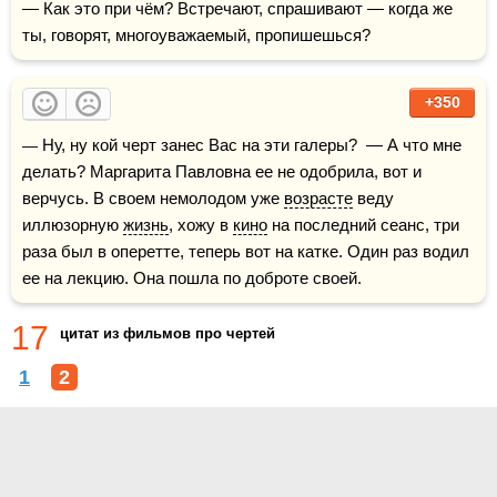
— Как это при чём? Встречают, спрашивают — когда же 
ты, говорят, многоуважаемый, пропишешься?
+350
— Ну, ну кой черт занес Вас на эти галеры?  — А что мне 
делать? Маргарита Павловна ее не одобрила, вот и 
верчусь. В своем немолодом уже 
возрасте
 веду 
иллюзорную 
жизнь
, хожу в 
кино
 на последний сеанс, три 
раза был в оперетте, теперь вот на катке. Один раз водил 
ее на лекцию. Она пошла по доброте своей.
17
цитат из фильмов про чертей
1
2