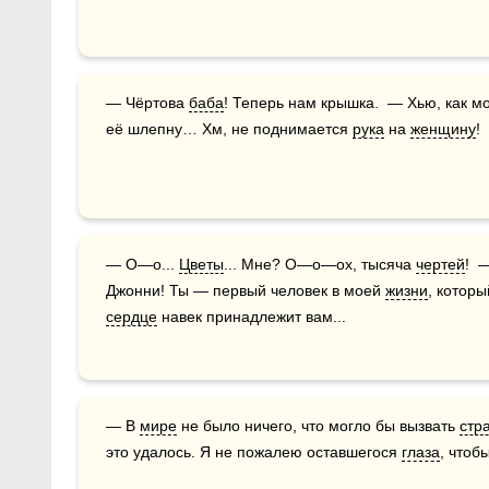
— Чёртова 
баба
! Теперь нам крышка.  — Хью, как м
её шлепну… Хм, не поднимается 
рука
 на 
женщину
!
— О—о... 
Цветы
... Мне? О—о—ох, тысяча 
чертей
!  
Джонни! Ты — первый человек в моей 
жизни
сердце
 навек принадлежит вам...
— В 
мире
 не было ничего, что могло бы вызвать 
стр
это удалось. Я не пожалею оставшегося 
глаза
, чтоб