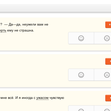
— Не понимаю, как вы можете читать в такую минуту?  — Да—да, неужели вам не 
+
ерть
 ему не страшна.
не всё. И я иногда с 
ужасом
 чувствую 