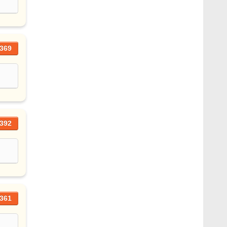
369
392
361