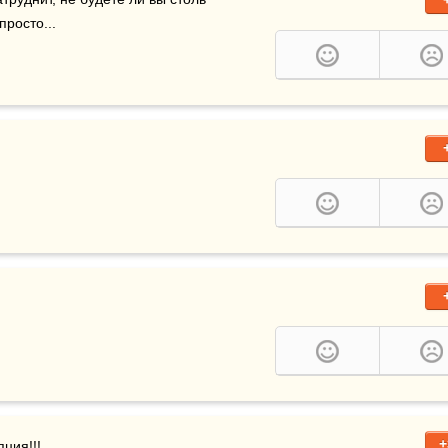
осто... 

+
пция
!!!