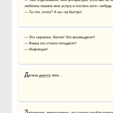
любезны оказать мне услугу и послать кого—нибудь пр
— Ты что, оглох? А ну—ка быстро!
— Это серьёзно, Билли! Это восемьдесят!

— Вчера это стоило пятьдесят!

— Инфляция!
Д
алека 
дорога
 твоя…
З
апомните, 
джентльмены
, эту 
страну
 погубит 
корру