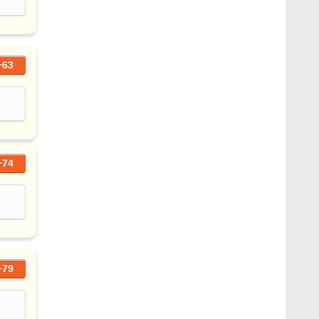
+63
+74
+79