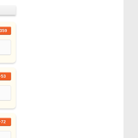
359
+53
+72