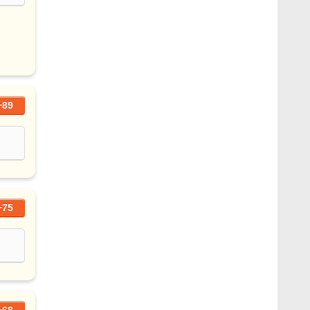
+89
+75