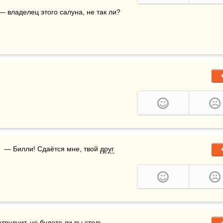
— владелец этого салуна, не так ли?

.  — Билли! Сдаётся мне, твой 
друг