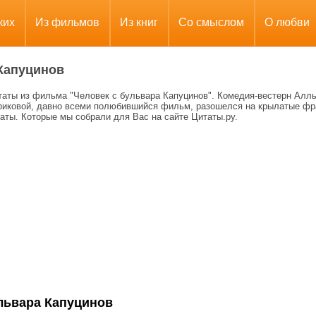
ких
Из фильмов
Из книг
Со смыслом
О любви
 Капуцинов
таты из фильма "Человек с бульвара Капуцинов". Комедия-вестерн Алл
риковой, давно всеми полюбившийся фильм, разошелся на крылатые фр
аты. Которые мы собрали для Вас на сайте Цитаты.ру.
львара Капуцинов