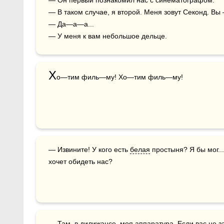
— Он первый познакомил нас с синематографом.

— В таком случае, я второй. Меня зовут Секонд. Вы 
— Да—а—а...

— У меня к вам небольшое дельце.
Х
о—тим филь—му! Хо—тим филь—му!
— Извините! У кого есть 
белая
 простыня? Я бы мог..
хочет обидеть нас?
— Там, в дилижансе, моя аппаратура. Если вас не затруднит, не будете ли вы столь 