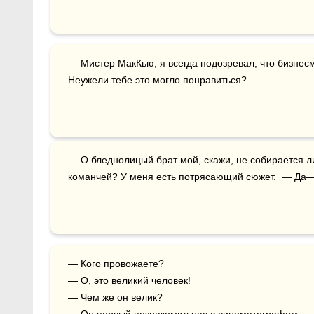
— Мистер МакКью, я всегда подозревал, что бизнесмен убьёт в вас зрителя. Но ты, Билли! 
Неужели тебе это могло понравиться?
— О бледнолицый брат мой, скажи, не собирается 
команчей? У меня есть потрясающий сюжет.  — Д
— Кого провожаете?

— О, это великий человек!

— Чем же он велик?
