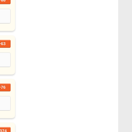
+68
+63
+76
374