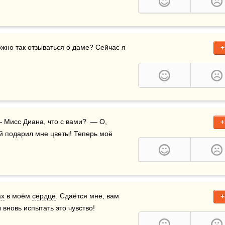
ожно так отзываться о даме? Сейчас я 
+
— Мисс Диана, что с вами?  — О, 
+
, который подарил мне цветы! Теперь моё 
ах
 в моём 
сердце
. Сдаётся мне, вам 
+
ы вновь испытать это чувство!