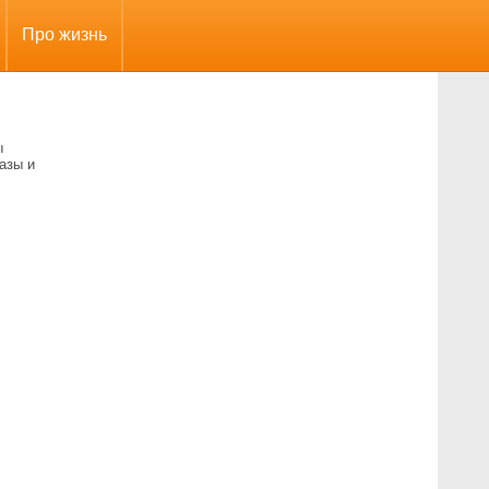
Про жизнь
ы
азы и