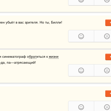
ли синематограф о
брат
иться к 
жизни
а—да, па—атрясающий!