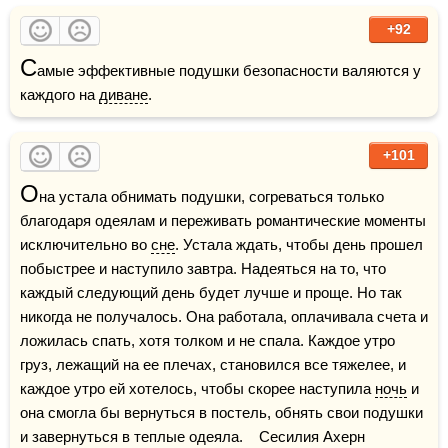
+92
С
амые эффективные подушки безопасности валяются у 
каждого на 
диване
. 
+101
О
на устала обнимать подушки, согреваться только 
благодаря одеялам и переживать романтические моменты 
исключительно во 
сне
. Устала ждать, чтобы день прошел 
побыстрее и наступило завтра. Надеяться на то, что 
каждый следующий день будет лучше и проще. Но так 
никогда не получалось. Она работала, оплачивала счета и 
ложилась спать, хотя толком и не спала. Каждое утро 
груз, лежащий на ее плечах, становился все тяжелее, и 
каждое утро ей хотелось, чтобы скорее наступила 
ночь
 и 
она смогла бы вернуться в постель, обнять свои подушки 
и завернуться в теплые одеяла.    Сесилия Ахерн