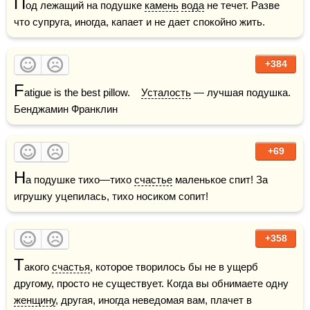
П
од лежащий на подушке 
камень
вода
 не течет. Разве 
что супруга, иногда, капает и не дает спокойно жить.
+384
F
atigue is the best pillow.    
Усталость
 — лучшая подушка.    
Бенджамин Франклин
+69
Н
а подушке тихо—тихо 
счастье
 маленькое спит! За 
игрушку уцепилась, тихо носиком сопит!
+358
Т
акого 
счастья
, которое творилось бы не в ущерб 
другому, просто не существует. Когда вы обнимаете одну 
женщину
, другая, иногда неведомая вам, плачет в 