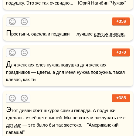
подушку. Это же так очевидно...    Юрий Нагибин "Чужая"
+356
П
ростыни, одеяла и подушки — лучшие 
друзья
дивана
. 
+370
Д
ля женских слез нужна подушка для женских 
праздников — 
цветы
, а для меня нужна 
подружка
, такая 
клевая, как ты!
+385
Э
тот 
диван
 обит шкурой самки гепарда. А подушки 
сделаны из её детенышей. Мы не хотели разлучать ее с 
детьми
 — это было бы так жестоко.    "Американский 
папаша!"