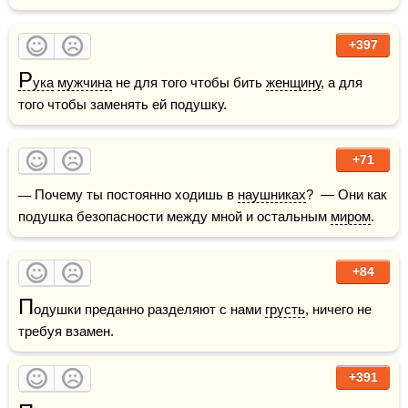
+397
Р
ука
мужчина
 не для того чтобы бить 
женщину
, а для 
того чтобы заменять ей подушку.  
+71
— Почему ты постоянно ходишь в 
наушниках
?  — Они как 
подушка безопасности между мной и остальным 
миром
.
+84
П
одушки преданно разделяют с нами 
грусть
, ничего не 
требуя взамен.
+391