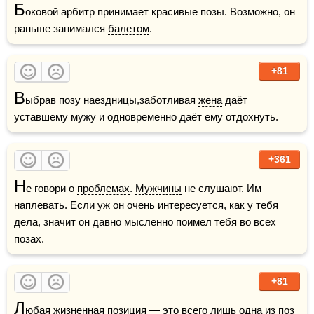
Б
оковой арбитр принимает красивые позы. Возможно, он 
раньше занимался 
балетом
.
+81
В
ыбрав позу наездницы,заботливая 
жена
 даёт 
уставшему 
мужу
 и одновременно даёт ему отдохнуть.
+361
Н
е говори о 
проблемах
. 
Мужчины
 не слушают. Им 
наплевать. Если уж он очень интересуется, как у тебя 
дела
, значит он давно мысленно поимел тебя во всех 
позах.
+81
Л
юбая жизненная позиция — это всего лишь одна из поз 