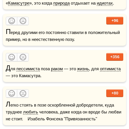
«
Камасутре
», это когда 
природа
 отдыхает на 
идиотах
.
+96
П
еред другими его постоянно ставили в положительный 
пример, но в неестественную позу.
+356
Д
ля 
пессимиста
 поза 
раком
 — это 
жизнь
, для 
оптимиста
— это Камасутра.
+80
Л
егко стоять в позе оскорбленной добродетели, куда 
труднее 
любить
 человека, даже когда он вроде бы любви 
не стоит.    Изабель Фонсека "Привязанность"