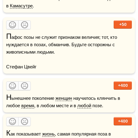
в 
Камасутре
.
+50
П
афос позы не служит признаком величия; тот, кто 
нуждается в позах, обманчив. Будьте осторожны с 
живописными людьми. 

Стефан Цвейг
+400
Н
ынешнее поколение 
женщин
 научилось клянчить в 
любое 
время
, в любом месте и в 
любой
 позе.
+400
К
ак показывает 
жизнь
, самая популярная поза в 