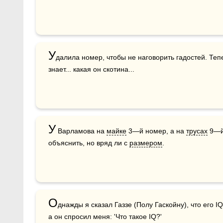
У
далила номер, чтобы не наговорить гадостей. Тепе
знает... какая он скотина...
У
 Варламова на 
майке
 3—й номер, а на 
трусах
 9—й
объяснить, но вряд ли с 
размером
.
О
днажды я сказал Газзе (Полу Гаскойну), что его I
а он спросил меня: 'Что такое IQ?'
