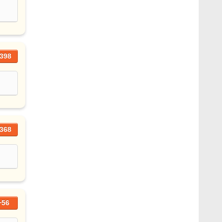
398
368
+56