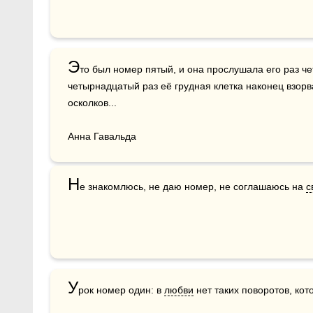
Э
то был номер пятый, и она прослушала его раз че
четырнадцатый раз её грудная клетка наконец взорв
осколков...

Анна Гавальда
Н
е знакомлюсь, не даю номер, не соглашаюсь на 
с
У
рок номер один: в 
любви
 нет таких поворотов, ко