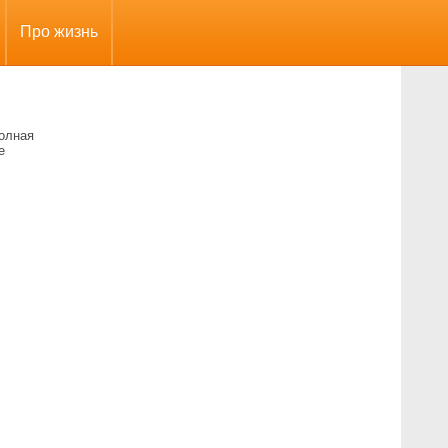
Про жизнь
полная
е