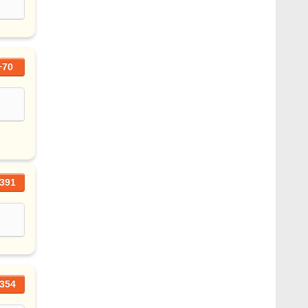
+70
391
354