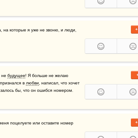
+
, на которые я уже не звоню, и люди, 
 не 
будущее
! Я больше не желаю 
признался в 
любви
, написал, что хочет 
залось бы, что он ошибся номером.    
+
не не нужны покладистые девицы. Как только вы меня поцелуете или оставите номер 