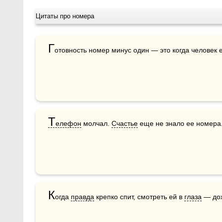
Цитаты про номера
Г
отовность номер минус один — это когда человек е
Т
елефон
 молчал. 
Счастье
 еще не знало ее номера
К
огда 
правда
 крепко спит, смотреть ей в 
глаза
 — до