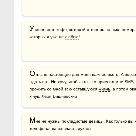
У
 меня есть 
кофе
, который я теперь не пью, номера
которых я уже не 
люблю
!
О
тныне настоящее для меня важнее всего. А вовсе
ждать его. Не хочу, чтобы кто—то прислал мне SMS, 
прожить со мной всю оставшуюся 
жизнь
, а потом ока
Януш Леон Вишневский
М
телефона
, ваша 
власть
 рухнет.