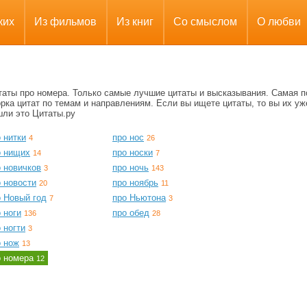
ких
Из фильмов
Из книг
Со смыслом
О любви
таты про номера. Только самые лучшие цитаты и высказывания. Самая 
рка цитат по темам и направлениям. Если вы ищете цитаты, то вы их уж
шли это Цитаты.ру
 нитки
про нос
4
26
о нищих
про носки
14
7
 новичков
про ночь
3
143
 новости
про ноябрь
20
11
о Новый год
про Ньютона
7
3
 ноги
про обед
136
28
 ногти
3
о нож
13
о номера
12