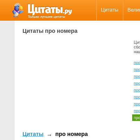
Цитаты
Вели
Цитаты про номера
Ци
сбо
на
про
пр
про
про
пр
про
про
пр
пр
Цитаты
→
про номера