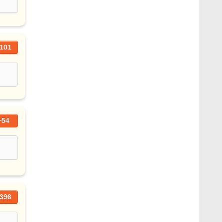
101
+54
396