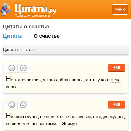
Меню
Цитаты о счастье
Цитаты
→
О счастье
Цитаты о счастье
+69
Н
е тот счастлив, у кого добра сполна, а тот, у кого 
жена
верна.
+66
Н
и один глупец не является счастливым, ни один 
мудрец
не является несчастным.    Эпикур