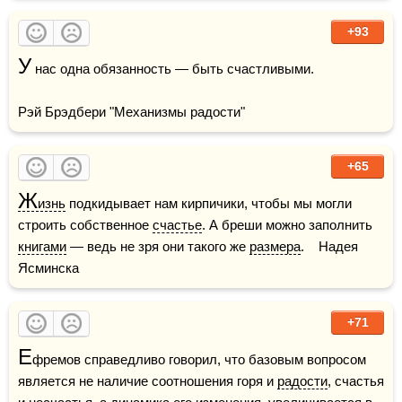
+93
У
 нас одна обязанность — быть счастливыми. 

Рэй Брэдбери "Механизмы радости"
+65
Ж
изнь
 подкидывает нам кирпичики, чтобы мы могли 
строить собственное 
счастье
. А бреши можно заполнить 
книгами
 — ведь не зря они такого же 
размера
.    Надея 
Ясминска
+71
Е
фремов справедливо говорил, что базовым вопросом 
является не наличие соотношения горя и 
радости
, счастья 