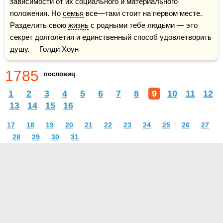
зависимости от их социального и материального 
положения. Но 
семья
 все—таки стоит на первом месте. 
Разделить свою 
жизнь
 с родными тебе людьми — это 
секрет долголетия и единственный способ удовлетворить 
душу.     Голди Хоун
1785
пословиц
1
2
3
4
5
6
7
8
9
10
11
12
13
14
15
16
17
18
19
20
21
22
23
24
25
26
27
28
29
30
31