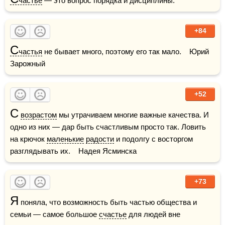
частье
 — это вопрос порядка и дисциплины.
+84
С
частья
 не бывает много, поэтому его так мало.    Юрий 
Зарожный
+52
С
возрастом
 мы утрачиваем многие важные качества. И 
одно из них — дар быть счастливым просто так. Ловить 
на крючок 
маленькие
радости
 и подолгу с восторгом 
разглядывать их.    Надея Ясминска
+73
Я
 поняла, что возможность быть частью общества и 
семьи — самое большое 
счастье
 для людей вне 