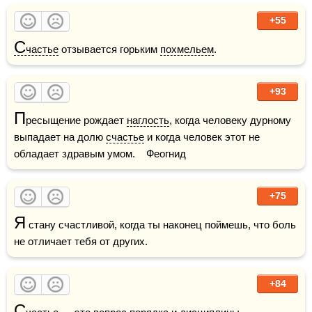
+55
С
частье
 отзывается горьким 
похмельем
.
+93
П
ресыщение рождает 
наглость
, когда человеку дурному 
выпадает на долю 
счастье
 и когда человек этот не 
обладает здравым умом.    Феогнид
+75
Я
 стану счастливой, когда ты наконец поймешь, что боль 
не отличает тебя от других.
+84
С