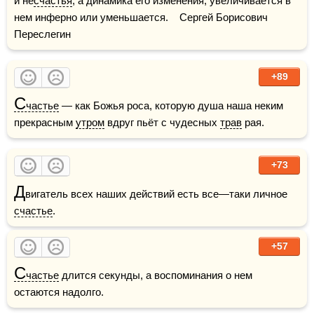
и не
счастья
, а динамика его изменения, увеличивается в 
нем инферно или уменьшается.    Сергей Борисович 
Переслегин
+89
С
частье
 — как Божья роса, которую душа наша неким 
прекрасным 
утром
 вдруг пьёт с чудесных 
трав
 рая.
+73
Д
вигатель всех наших действий есть все—таки личное 
счастье
.
+57
С
частье
 длится секунды, а воспоминания о нем 
остаются надолго.