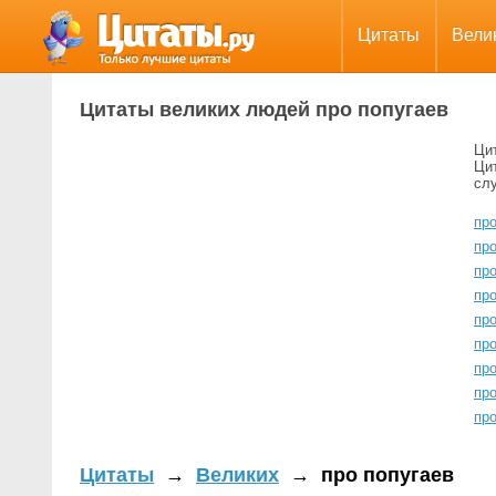
Цитаты
Вели
Цитаты великих людей про попугаев
Ци
Ци
сл
про
пр
про
пр
пр
пр
про
пр
пр
Цитаты
→
Великих
→
про попугаев