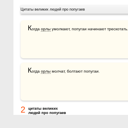
Цитаты великих людей про попугаев
К
огда 
орлы
 умолкают, попугаи начинают трескотать
К
огда 
орлы
 молчат, болтают попугаи.
2
цитаты великих
людей про попугаев