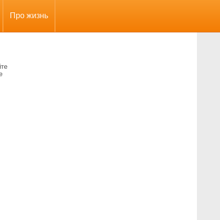
Про жизнь
йте
е