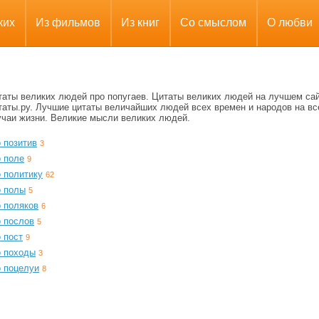
ких
Из фильмов
Из книг
Со смыслом
О любви
таты великих людей про попугаев. Цитаты великих людей на лучшем са
таты.ру. Лучшие цитаты величайших людей всех времен и народов на вс
учаи жизни. Великие мысли великих людей.
 позитив
3
о поле
9
 политику
62
о полы
5
о поляков
6
о послов
5
 пост
9
о походы
3
о поцелуи
8