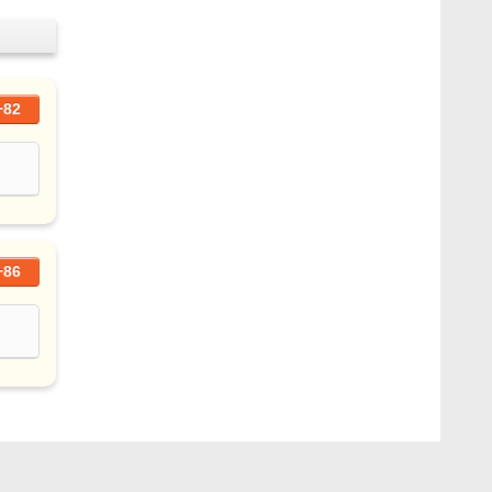
+82
+86