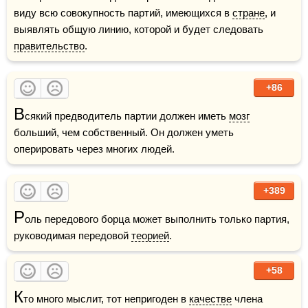
виду всю совокупность партий, имеющихся в 
стране
, и 
выявлять общую линию, которой и будет следовать 
правительство
.
+86
В
сякий предводитель партии должен иметь 
мозг
больший, чем собственный. Он должен уметь 
оперировать через многих людей.
+389
Р
оль передового борца может выполнить только партия, 
руководимая передовой 
теорией
. 
+58
К
то много мыслит, тот непригоден в 
качестве
 члена 