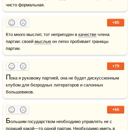
чисто формальная.
+85
Кто много мыслит, тот непригоден в 
качестве
 члена 
партии: своей 
мыслью
 он легко пробивает границы 
партии.
+79
П
ока я руковожу партией, она не будет дискуссионным 
клубом для безродных литераторов и салонных 
большевиков.
+66
Б
ольшим государством необходимо управлять не с 
позиций какой—то одной партии. Необходимо иметь в 