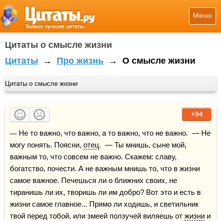
Меню
Цитаты о смысле жизни
Цитаты
→
Про жизнь
→
О смысле жизни
Цитаты о смысле жизни
+94
— Не то важно, что важно, а то важно, что не важно.  — Не 
могу понять. Поясни, 
отец
.  — Ты мнишь, сыне мой, 
важным то, что совсем не важно. Скажем: славу, 
богатство, почести. А не важным мнишь то, что в жизни 
самое важное. Печешься ли о ближних своих, не 
тиранишь ли их, творишь ли им добро? Вот это и есть в 
жизни самое главное... Прямо ли ходишь, и светильник 
твой перед тобой, или змеей ползучей виляешь от 
жизни
 и 