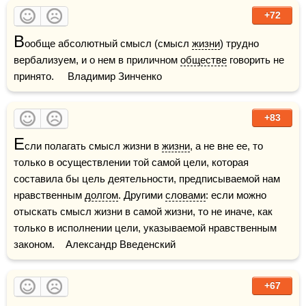
+72
В
ообще абсолютный смысл (смысл 
жизни
) трудно 
вербализуем, и о нем в приличном 
обществе
 говорить не 
принято.     Владимир Зинченко
+83
Е
сли полагать смысл жизни в 
жизни
, а не вне ее, то 
только в осуществлении той самой цели, которая 
составила бы цель деятельности, предписываемой нам 
нравственным 
долгом
. Другими 
словами
: если можно 
отыскать смысл жизни в самой жизни, то не иначе, как 
только в исполнении цели, указываемой нравственным 
законом.    Александр Введенский
+67