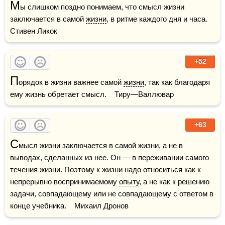
М
ы слишком поздно понимаем, что смысл жизни 
заключается в самой 
жизни
, в ритме каждого дня и часа.     
Стивен Ликок
+52
П
орядок в жизни важнее самой 
жизни
, так как благодаря 
ему жизнь обретает смысл.    Тиру—Валлювар
+63
С
мысл жизни заключается в самой жизни, а не в 
выводах, сделанных из нее. Он — в переживании самого 
течения жизни. Поэтому к 
жизни
 надо относиться как к 
непрерывно воспринимаемому 
опыту
, а не как к решению 
задачи, совпадающему или не совпадающему с ответом в 
конце учебника.    Михаил Дронов