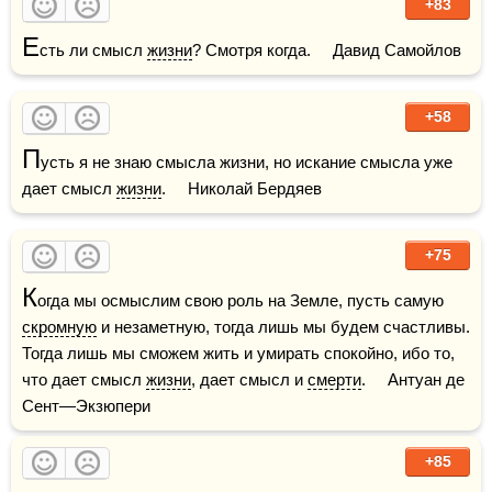
+83
Е
сть ли смысл 
жизни
? Смотря когда.     Давид Самойлов
+58
П
усть я не знаю смысла жизни, но искание смысла уже 
дает смысл 
жизни
.     Николай Бердяев
+75
К
огда мы осмыслим свою роль на Земле, пусть самую 
скромную
 и незаметную, тогда лишь мы будем счастливы. 
Тогда лишь мы сможем жить и умирать спокойно, ибо то, 
что дает смысл 
жизни
, дает смысл и 
смерти
.     Антуан де 
Сент—Экзюпери
+85