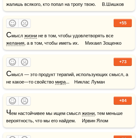
жалишь всякого, кто попал на тропу твою.     В.Шишков
+55
С
мысл 
жизни
 не в том, чтобы удовлетворять все 
желания
, а в том, чтобы иметь их.     Михаил Зощенко
+73
С
мысл — это продукт терапий, использующих смысл, а 
не какое—то свойство 
мира
...    Никлас Луман
+84
Ч
ем настойчивее мы ищем смысл 
жизни
, тем меньше 
вероятность, что мы его найдем.     Ирвин Ялом