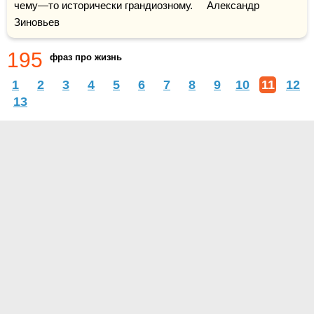
чему—то исторически грандиозному.     Александр 
Зиновьев
195
фраз про жизнь
1
2
3
4
5
6
7
8
9
10
11
12
13
О проекте
Контакты