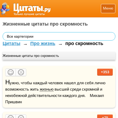
Меню
Жизненные цитаты про скромность
Все картегории
Цитаты
→
Про жизнь
→
про скромность
Жизненные цитаты про скромность
+353
Н
ужно, чтобы каждый человек нашел для себя лично 
возможность жить 
жизнью
 высшей среди скромной и 
неизбежной действительности каждого дня.    Михаил 
Пришвин
+75