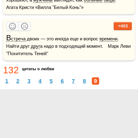
Агата Кристи «Вилла "Белый Конь"»
+403
В
стреча
 двоих — это иногда еще и вопрос 
времени
. 
Найти друг 
друг
а надо в подходящий момент.    Марк Леви 
"Похититель Теней"
132
цитаты о любви
1
2
3
4
5
6
7
8
9