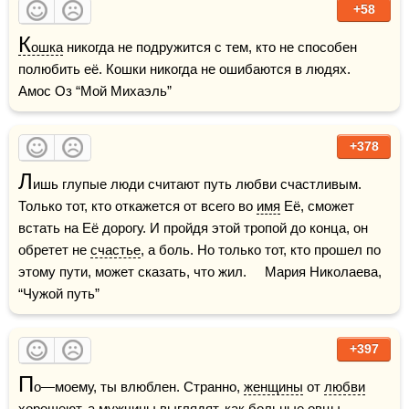
+58
К
ошка
 никогда не подружится с тем, кто не способен 
полюбить её. Кошки никогда не ошибаются в людях.     
Амос Оз “Мой Михаэль”    
+378
Л
ишь глупые люди считают путь любви счастливым. 
Только тот, кто откажется от всего во 
имя
 Её, сможет 
встать на Её дорогу. И пройдя этой тропой до конца, он 
обретет не 
счастье
, а боль. Но только тот, кто прошел по 
этому пути, может сказать, что жил.     Мария Николаева, 
“Чужой путь”    
+397
П
о—моему, ты влюблен. Странно, 
женщины
 от 
любви
хорошеют, а 
мужчины
 выглядят, как 
больные
овцы
.    