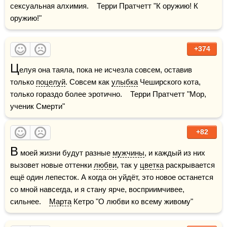
сексуальная алхимия.    Терри Пратчетт "К оружию! К 
оружию!"
+374
Ц
елуя она таяла, пока не исчезла совсем, оставив 
только 
поцелуй
. Совсем как 
улыбка
 Чеширского кота, 
только гораздо более эротично.    Терри Пратчетт "Мор, 
ученик Смерти"
+82
В
 моей жизни будут разные 
мужчины
, и каждый из них 
вызовет новые оттенки 
любви
, так у 
цветка
 раскрывается 
ещё один лепесток. А когда он уйдёт, это новое останется 
со мной навсегда, и я стану ярче, восприимчивее, 
сильнее.    
Марта
 Кетро "О любви ко всему живому"