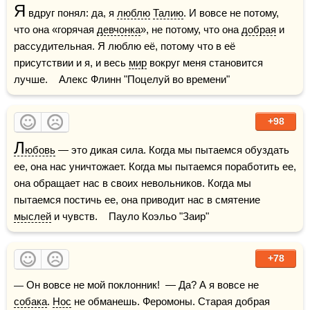
Я
 вдруг понял: да, я 
люблю
Талию
. И вовсе не потому, 
что она «горячая 
девчонка
», не потому, что она 
добрая
 и 
рассудительная. Я люблю её, потому что в её 
присутствии и я, и весь 
мир
 вокруг меня становится 
лучше.    Алекс Флинн "Поцелуй во времени"
+98
Л
юбовь
 — это дикая сила. Когда мы пытаемся обуздать 
ее, она нас уничтожает. Когда мы пытаемся поработить ее, 
она обращает нас в своих невольников. Когда мы 
пытаемся постичь ее, она приводит нас в смятение 
мыслей
 и чувств.    Пауло Коэльо "Заир"
+78
— Он вовсе не мой поклонник!  — Да? А я вовсе не 
собака
. 
Нос
 не обманешь. Феромоны. Старая добрая 