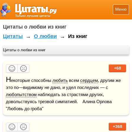
Меню
Цитаты о любви из книг
Цитаты
→
О любви
→
Из книг
Цитаты о любви из книг
+68
Н
екоторые способны 
любить
 всем 
сердцем
, другим же 
это по—видимому не дано, и удел последних — с 
любопытством
 наблюдать за страстями других, 
довольствуясь трезвой симпатией.    Алина Орлова 
"Любовь до гроба"
+368