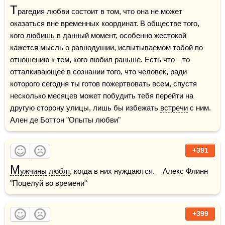
Т
рагедия любви состоит в том, что она не может 
оказаться вне временных координат. В обществе того, 
кого 
любишь
 в данный момент, особенно жестокой 
кажется мысль о равнодушии, испытываемом тобой по 
отношению
 к тем, кого любил раньше. Есть что—то 
отталкивающее в сознании того, что человек, ради 
которого сегодня ты готов пожертвовать всем, спустя 
несколько месяцев может побудить тебя перейти на 
другую сторону улицы, лишь бы избежать 
встречи
 с ним.    
Ален де Боттон "Опыты любви"
+391
М
ужчины
любят
, когда в них нуждаются.    Алекс Флинн 
"Поцелуй во времени"    
+399