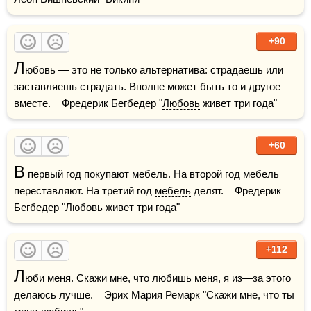
+90
Л
юбовь — это не только альтернатива: страдаешь или 
заставляешь страдать. Вполне может быть то и другое 
вместе.    Фредерик Бегбедер "
Любовь
 живет три года"    
+60
В
 первый год покупают мебель. На второй год мебель 
переставляют. На третий год 
мебель
 делят.    Фредерик 
Бегбедер "Любовь живет три года"
+112
Л
юби меня. Скажи мне, что любишь меня, я из—за этого 
делаюсь лучше.    Эрих Мария Ремарк "Скажи мне, что ты 