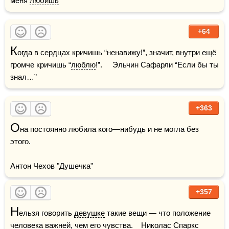
меня 
любишь
"
+64
К
огда в сердцах кричишь “ненавижу!”, значит, внутри ещё 
громче кричишь “
люблю
!”.     Эльчин Сафарли “Если бы ты 
знал…”    
+363
О
на постоянно любила кого—нибудь и не могла без 
этого.

Антон Чехов "Душечка"
+357
Н
ельзя говорить 
девушке
 такие вещи — что положение 
человека важней, чем его чувства.    Николас Спаркс 