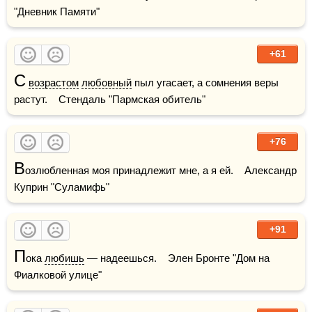
"Дневник Памяти"
+61
С
возрастом
любовный
 пыл угасает, а сомнения веры 
растут.    Стендаль "Пармская обитель"    
+76
В
озлюбленная моя принадлежит мне, а я ей.    Александр 
Куприн "Суламифь"
+91
П
ока 
любишь
 — надеешься.    Элен Бронте "Дом на 
Фиалковой улице"