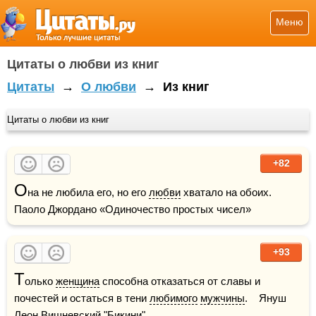
Меню
Цитаты о любви из книг
Цитаты
→
О любви
→
Из книг
Цитаты о любви из книг
+82
О
на не любила его, но его 
любви
 хватало на обоих.    
Паоло Джордано «Одиночество простых чисел»
+93
Т
олько 
женщина
 способна отказаться от славы и 
почестей и остаться в тени 
любимого
мужчины
.    Януш 
Леон Вишневский "Бикини"