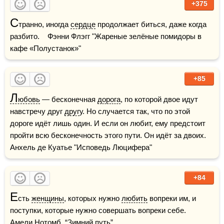
+375
С
транно, иногда 
сердце
 продолжает биться, даже когда 
разбито.    Фэнни Флэгг "Жареные зелёные помидоры в 
кафе «Полустанок»"
+85
Л
юбовь
 — бесконечная 
дорога
, по которой двое идут 
навстречу друг 
друг
у. Но случается так, что по этой 
дороге идёт лишь один. И если он любит, ему предстоит 
пройти всю бесконечность этого пути. Он идёт за двоих.    
Анхель де Куатье "Исповедь Люцифера"
+84
Е
сть 
женщины
, которых нужно 
любить
 вопреки им, и 
поступки, которые нужно совершать вопреки себе.     
Амели Нотомб, “Зимний путь”    