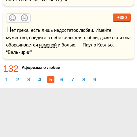
+380
Н
ет 
греха
, есть лишь 
недостаток
 любви. Имейте 
мужество, найдите в себе силы для 
любви
, даже если она 
оборачивается 
изменой
 и болью.     Пауло Коэльо, 
“Валькирии”    
132
Афоризма о любви
1
2
3
4
5
6
7
8
9