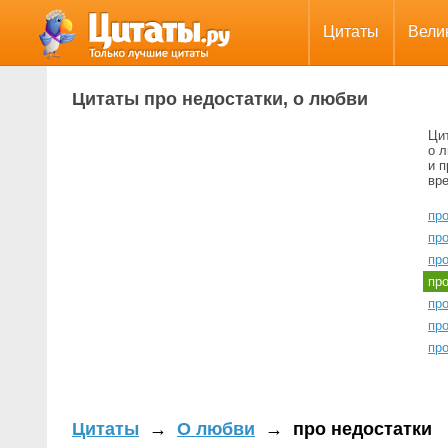
Цитаты
Вели
Цитаты про недостатки, о любви
Ци
о л
и 
вр
пр
пр
про
пр
пр
пр
про
Цитаты
→
О любви
→
про недостатки