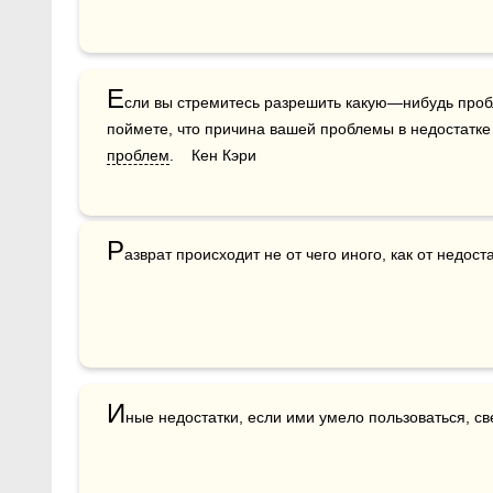
Е
сли вы стремитесь разрешить какую—нибудь пробл
поймете, что причина вашей проблемы в недостатке
проблем
.    Кен Кэри    
Р
азврат происходит не от чего иного, как от недоста
И
ные недостатки, если ими умело пользоваться, с