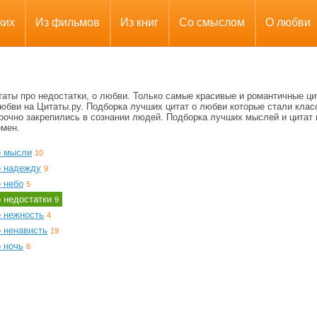
ких
Из фильмов
Из книг
Со смыслом
О любви
таты про недостатки, о любви. Только самые красивые и романтичные ц
юбви на Цитаты.ру. Подборка лучших цитат о любви которые стали клас
прочно закрепились в сознании людей. Подборка лучших мыслей и цитат 
емен.
о мысли
10
о надежду
9
 небо
5
о недостатки
9
о нежность
4
о ненависть
19
 ночь
6