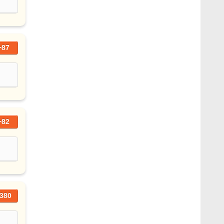
+87
+82
380