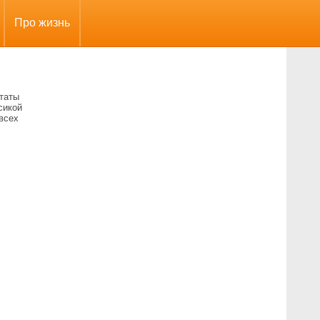
Про жизнь
итаты
сикой
всех