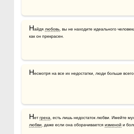
Н
айдя 
любовь
, вы не находите идеального человека
как он прекрасен.
Н
есмотря на все их недостатки, люди больше всего
Н
ет 
греха
любви
, даже если она оборачивается 
изменой
 и бол