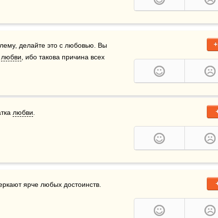
+
ему, делайте это с любовью. Вы 
 
любви
, ибо такова причина всех 
тка 
любви
.    
веркают ярче любых достоинств.