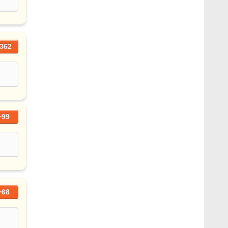
362
+99
+68