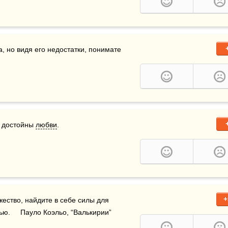
, но видя его недостатки, понимате 
 достойны 
любви
.
+
, есть лишь недостаток любви. Имейте мужество, найдите в себе силы для 
ью.     Пауло Коэльо, “Валькирии”    