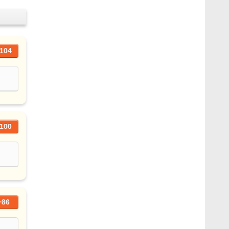
104
100
+86