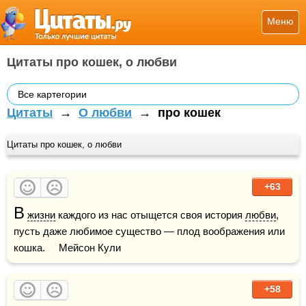
Меню
Цитаты про кошек, о любви
Все картегории
Цитаты
→
О любви
→
про кошек
Цитаты про кошек, о любви
+63
В
жизни
 каждого из нас отыщется своя история 
любви
, 
пусть даже любимое существо — плод воображения или 
кошка.     Мейсон Кули
+58