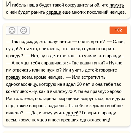
И
 гибель наша будет такой сокрушительной, что 
память
о ней будет ранить 
сердца
 еще многих поколений немцев.  
+62
— Так подожди, это получается — опять врать?  — Слав, 
ну да! А ты что, считаешь, что всегда нужно говорить 
правду?  — Нет, ну в детстве как—то учили, что правду...  
— А немцы тебя спрашивают: «Где ваши танки?» Нужно 
им отвечать или не нужно? Или учить детей: говорите 
правду
 всем, кроме немцев.  — Или встретил ты 
одноклассниц
у, которую не видел 20 лет, и она тебе так 
кокетливо: «Ну, как я выгляжу?» А ты ей правду: херово! 
Растолстела, постарела, морщинки вокруг глаз, да и дура 
еще, такие вопросы задаешь. Ты себя в зеркало вообще 
видела?  — Да, и чему учить 
детей
? Говорите правду 
всем, кроме немцев и постаревших одноклассниц!