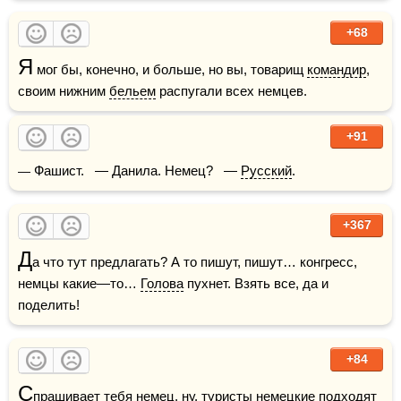
+68
Я
 мог бы, конечно, и больше, но вы, товарищ 
командир
, 
своим нижним 
бельем
 распугали всех немцев.
+91
— Фашист.   — Данила. Немец?   — 
Русский
.
+367
Д
а что тут предлагать? А то пишут, пишут… конгресс, 
немцы какие—то… 
Голова
 пухнет. Взять все, да и 
поделить!
+84
С
прашивает тебя немец, ну, 
туристы
 немецкие подходят 