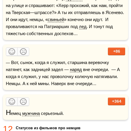
на улице и спрашивают: «Херр прохожий, как нам, пройти 
на Тверская—штрассе?» А ты их отправляешь в Ясенево. 
И они идут, немцы, «
свиньей
» конечно они идут.  И 
проваливаются на Патриарших под 
лед
. И тонут под 
тяжестью собственных доспехов…
+86
— Вот, сынок, когда я служил, старшина веревочку 
натянет, как задницей задел — 
наряд
 вне очереди.  — А 
когда я служил, у нас проволочку колючую натягивали. 
Немцы. А к ней мины. Наверх вне очереди…
+364
Н
емец 
мужчина
 серьезный.
12
Статусов из фильмов про немцев