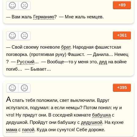
+89
— Вам жаль 
Германию
?  — Мне жаль немцев.
+361
— Свой своему поневоле 
брат
. Народная фашистская 
поговорка. (протягивая руку) Фашист.  — Данила… Немец 
?  — 
Русский
…  — Вообще—то у меня это, 
дед
 на войне 
погиб…  — Бывает…
+395
А
 спать тебя положили, свет выключили. Вдруг 
испугался, подумал: а если немцы? Потом понял: ну и 
что! Ну придут они. В соседней комнате 
бабушка
 с 
дедушкой. Пройдут они бабушку с 
дедушкой
. На кухне 
мама
 с 
папой
. Куда они сунутся! Себе дороже.