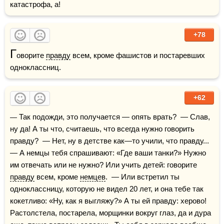
катастрофа, а!
+78
Г
оворите 
правду
 всем, кроме фашистов и постаревших 
одноклассниц.
+62
— Так подожди, это получается — опять врать?  — Слав, 
ну да! А ты что, считаешь, что всегда нужно говорить 
правду?  — Нет, ну в детстве как—то учили, что правду...  
— А немцы тебя спрашивают: «Где ваши танки?» Нужно 
им отвечать или не нужно? Или учить детей: говорите 
правду
 всем, кроме 
немцев
.  — Или встретил ты 
одноклассницу, которую не видел 20 лет, и она тебе так 
кокетливо: «Ну, как я выгляжу?» А ты ей правду: херово! 
Растолстела, постарела, морщинки вокруг глаз, да и дура 