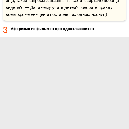
еще, такие вопросы задаешь. Ты себя в зеркало вообще 
видела?  — Да, и чему учить 
детей
? Говорите правду 
всем, кроме немцев и постаревших одноклассниц!
3
Афоризма из фильмов про одноклассников
О проекте
Контакты
Условия использования