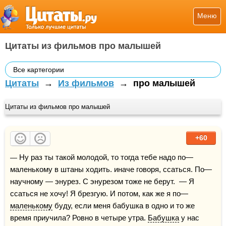
Меню
Цитаты из фильмов про малышей
Все картегории
Цитаты
→
Из фильмов
→
про малышей
Цитаты из фильмов про малышей
+60
— Ну раз ты такой молодой, то тогда тебе надо по—
маленькому в штаны ходить. иначе говоря, ссаться. По—
научному — энурез. С энурезом тоже не берут.  — Я 
ссаться не хочу! Я брезгую. И потом, как же я по—
маленькому
 буду, если меня бабушка в одно и то же 
время приучила? Ровно в четыре утра. 
Бабушка
 у нас 