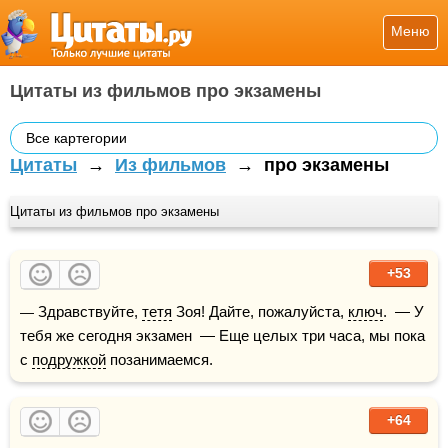
Меню
Цитаты из фильмов про экзамены
Все картегории
Цитаты
→
Из фильмов
→
про экзамены
Цитаты из фильмов про экзамены
+53
— Здравствуйте, 
тетя
 Зоя! Дайте, пожалуйста, 
ключ
.  — У 
тебя же сегодня экзамен  — Еще целых три часа, мы пока 
с 
подружкой
 позанимаемся.
+64