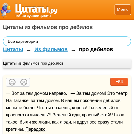
Меню
Цитаты из фильмов про дебилов
Все картегории
Цитаты
→
Из фильмов
→
про дебилов
Цитаты из фильмов про дебилов
+54
— Вот за тем домом направо.   — За тем домом! Это театр 
На Таганке, за тем домом. В нашем поколении дебилов 
меньше было. Что ты ерзаешь, корова! Ты зеленый от 
красного отличаешь?! Зеленый иди, красный стой! Что ж 
такое, были же люди, как люди, и вдруг все сразу стали 
кретины. 
Парадокс
.