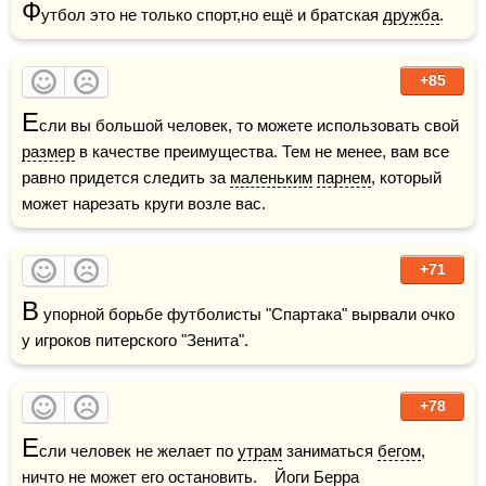
Ф
утбол это не только спорт,но ещё и братская 
дружба
.
+85
Е
сли вы большой человек, то можете использовать свой 
размер
 в качестве преимущества. Тем не менее, вам все 
равно придется следить за 
маленьким
парнем
, который 
может нарезать круги возле вас.
+71
В
 упорной борьбе футболисты "Спартака" вырвали очко 
у игроков питерского "Зенита".
+78
Е
сли человек не желает по 
утрам
 заниматься 
бегом
, 
ничто не может его остановить.    Йоги Берра