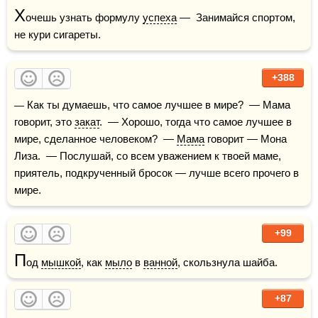
Х
очешь узнать формулу 
успеха
 —  Занимайся спортом, 
не кури сигареты.
+388
— Как ты думаешь, что самое лучшее в мире?  — Мама 
говорит, это 
закат
.  — Хорошо, тогда что самое лучшее в 
мире, сделанное человеком?  — 
Мама
 говорит — Мона 
Лиза.  — Послушай, со всем уважением к твоей маме, 
приятель, подкрученный бросок — лучше всего прочего в 
мире.
+99
П
од 
мышкой
, как 
мыло
 в 
ванной
, скользнула шайба.
+87