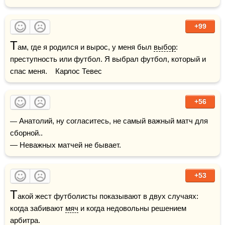
+99
Т
ам, где я родился и вырос, у меня был 
выбор
: 
преступность или футбол. Я выбрал футбол, который и 
спас меня.    Карлос Тевес
+56
— Анатолий, ну согласитесь, не самый важный матч для 
сборной..

— Неважных матчей не бывает.
+53
Т
акой жест футболисты показывают в двух случаях: 
когда забивают 
мяч
 и когда недовольны решением 
арбитра.