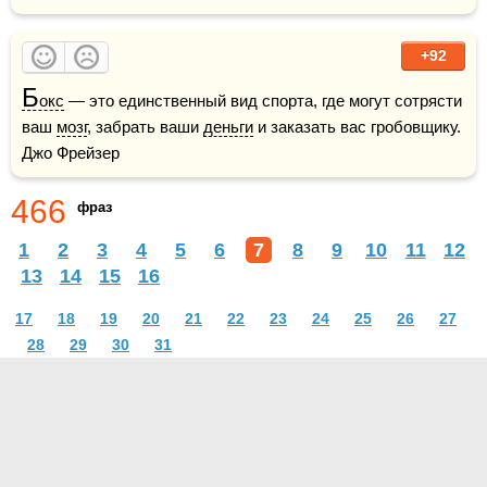
+92
Б
окс
 — это единственный вид спорта, где могут сотрясти 
ваш 
мозг
, забрать ваши 
деньги
 и заказать вас гробовщику.    
Джо Фрейзер
466
фраз
1
2
3
4
5
6
7
8
9
10
11
12
13
14
15
16
17
18
19
20
21
22
23
24
25
26
27
28
29
30
31