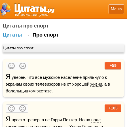
Меню
Цитаты про спорт
Цитаты
→
Про спорт
Цитаты про спорт
+59
Я
 уверен, что все мужское население прильнуло к 
экранам своих телевизоров не от хорошей 
жизни
, а в 
болельщицком экстазе.  
+103
Я
 просто тренер, а не Гарри Поттер. Но на 
поле
командуют не 
тренер
ы, а 
мяч
.    Хосеп Гвардиола