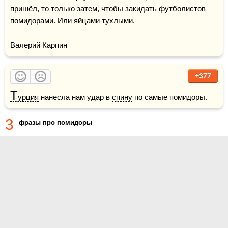
пришёл, то только затем, чтобы закидать футболистов 
помидорами. Или яйцами тухлыми.

Валерий Карпин
+377
Т
урция
 нанесла нам удар в 
спину
 по самые помидоры. 
3
фразы про помидоры