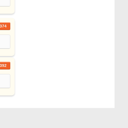
374
392