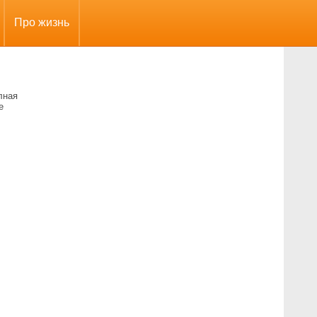
Про жизнь
лная
е