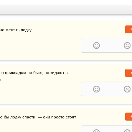
о менять лодку.

бло прикладом не бьют, не кидают в 
х.
ую бы лодку спасти, — они просто стоят 