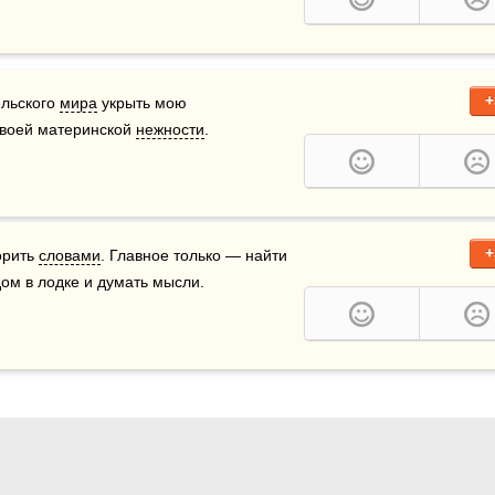
+
льского 
мира
 укрыть мою 
твоей материнской 
нежности
.
+
орить 
словами
. Главное только — найти 
дом в лодке и думать мысли.