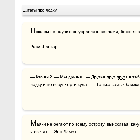
Цитаты про лодку
П
ока вы не научитесь управлять веслами, бесполезн
Рави Шанкар
— Кто вы?  — Мы друзья.  — Друзья друг 
друг
а в та
лодку и не везут 
черти
 куда.  — Только самых близки
М
аяки не бегают по всему 
острову
, выискивая, как
и светят.     Энн Ламотт