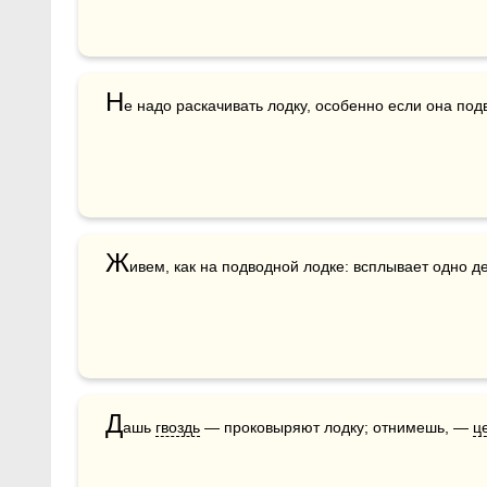
Н
е надо раскачивать лодку, особенно если она под
Ж
ивем, как на подводной лодке: всплывает одно д
Д
ашь 
гвоздь
 — проковыряют лодку; отнимешь, — 
ц