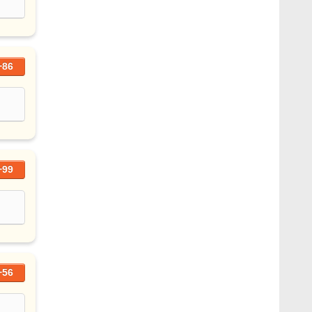
+86
+99
+56