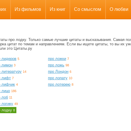
ких
Из фильмов
Из книг
Со смыслом
О любви
таты про лодку. Только самые лучшие цитаты и высказывания. Самая по
рка цитат по темам и направлениям. Если вы ищете цитаты, то вы их уж
шли это Цитаты.ру
о лидеров
про ложки
5
7
о лимон
про ложь
3
98
о литературу
про Лондон
14
6
о лифт
про лопату
7
10
о лифчик
про лотерею
4
8
о лицо
186
о лоб
11
 логику
49
о лодку
8