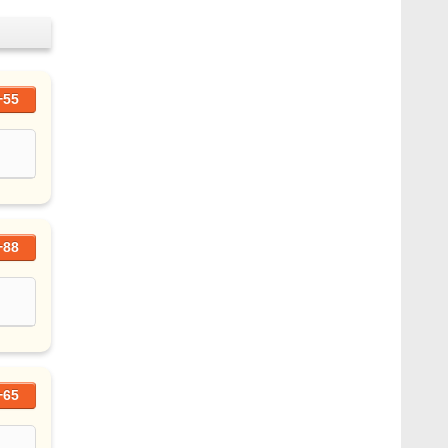
+55
+88
+65