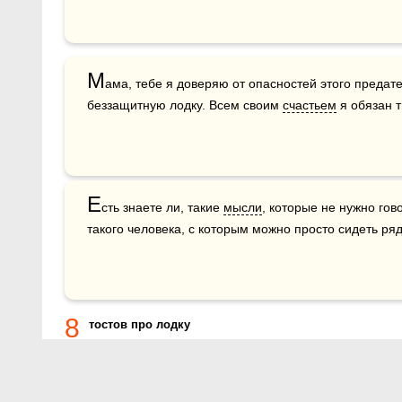
М
ама, тебе я доверяю от опасностей этого предате
беззащитную лодку. Всем своим 
счастьем
 я обязан 
Е
сть знаете ли, такие 
мысли
, которые не нужно гов
такого человека, с которым можно просто сидеть ря
8
тостов про лодку