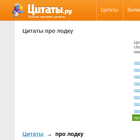
Цитаты
Вели
Цитаты про лодку
Ци
сбо
на
пр
пр
пр
пр
пр
пр
пр
про
пр
Цитаты
→
про лодку