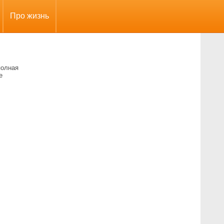
Про жизнь
полная
е