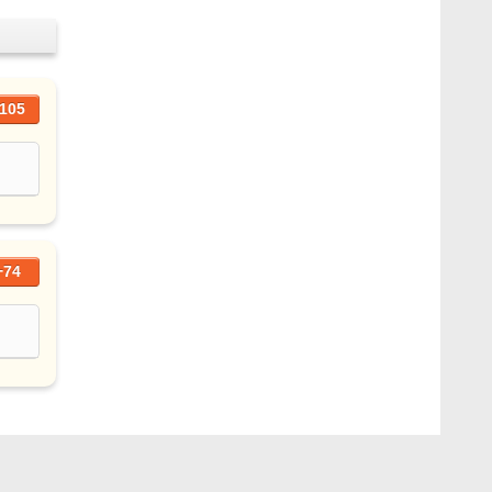
105
+74