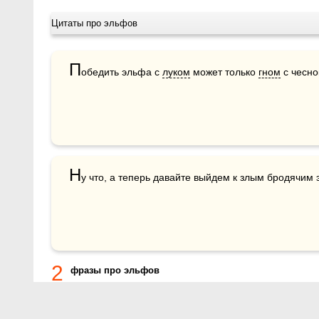
Цитаты про эльфов
П
обедить эльфа с 
луком
 может только 
гном
 с чесно
Н
у что, а теперь давайте выйдем к злым бродячим
2
фразы про эльфов