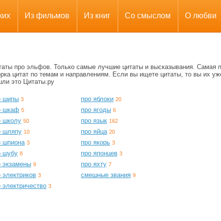
ких
Из фильмов
Из книг
Со смыслом
О любви
таты про эльфов. Только самые лучшие цитаты и высказывания. Самая 
рка цитат по темам и направлениям. Если вы ищете цитаты, то вы их уж
шли это Цитаты.ру
о шипы
про яблоки
3
20
о шкаф
про ягоды
5
6
о школу
про язык
50
162
о шляпу
про яйца
10
20
о шпиона
про якорь
3
3
о шубу
про японцев
8
3
о экзамены
про яхту
9
7
 электриков
смешные звания
3
9
о электричество
3