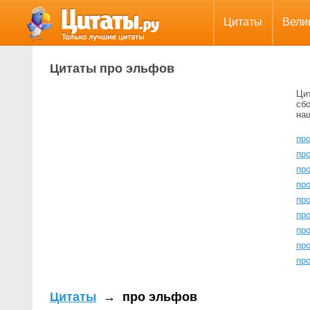
Цитаты
Вели
Цитаты про эльфов
Ци
сбо
на
пр
пр
пр
пр
пр
пр
пр
про
пр
Цитаты
→
про эльфов