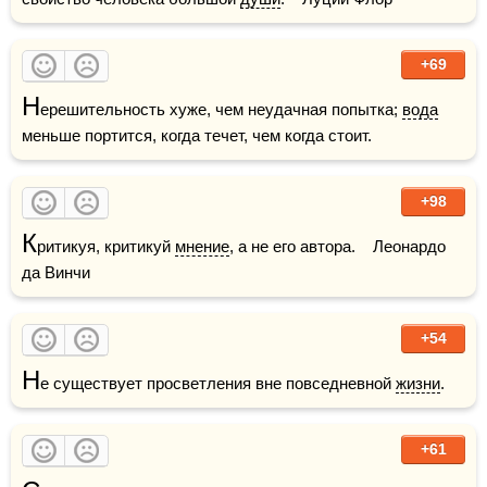
+69
Н
ерешительность хуже, чем неудачная попытка; 
вода
меньше портится, когда течет, чем когда стоит.
+98
К
ритикуя, критикуй 
мнение
, а не его автора.    Леонардо 
да Винчи
+54
Н
е существует просветления вне повседневной 
жизни
.
+61