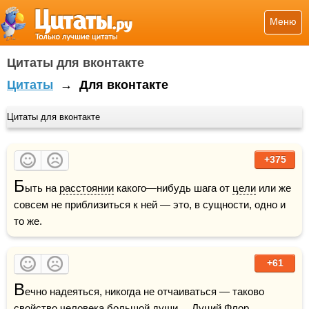
Меню
Цитаты для вконтакте
Цитаты
→
Для вконтакте
Цитаты для вконтакте
+375
Б
ыть на 
расстоянии
 какого—нибудь шага от 
цели
 или же 
совсем не приблизиться к ней — это, в сущности, одно и 
то же.
+61
В
ечно надеяться, никогда не отчаиваться — таково 
свойство человека большой 
души
.    Луций Флор