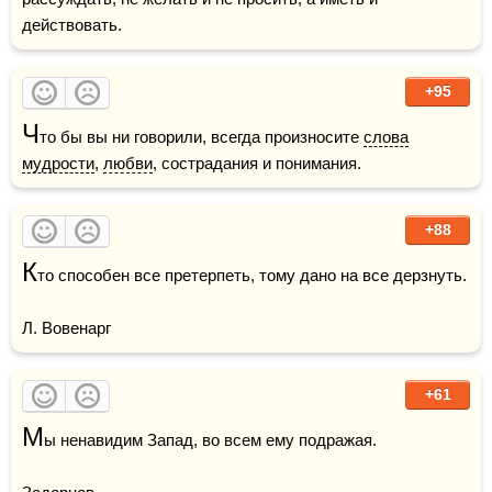
действовать.
+95
Ч
то бы вы ни говорили, всегда произносите 
слова
мудрости
, 
любви
, сострадания и понимания.
+88
К
то способен все претерпеть, тому дано на все дерзнуть. 

Л. Вовенарг
+61
М
ы ненавидим Запад, во всем ему подражая.
