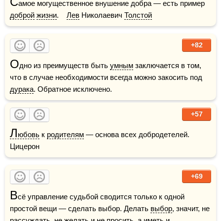
С
амое могущественное внушение добра — есть пример 
доброй
жизни
.    
Лев
 Николаевич 
Толстой
+82
О
дно из преимуществ быть 
умным
 заключается в том, 
что в случае необходимости всегда можно закосить под 
дурака
. Обратное исключено.
+57
Л
юбовь
 к 
родителям
 — основа всех добродетелей.    
Цицерон
+69
В
сё управление судьбой сводится только к одной 
простой вещи — сделать выбор. Делать 
выбор
, значит, не 
рассуждать, не желать и не просить, а иметь и 