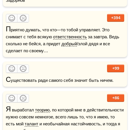
Задорнов
+394
П
риятно думать, что кто—то тобой управляет. Это 
снимает с тебя всякую 
ответственность
 за завтра. Ведь 
сколько не бейся, а придет 
добрый
/злой дядя и все 
сделает по своему…
+99
С
уществовать ради самого себя значит быть ничем.
+86
Я
 выработал 
теорию
, по которой мне в действительности 
нужно совсем немногое, всего лишь то, что я имею, то 
есть мой 
талант
 и необычайная настойчивость, и тогда я 