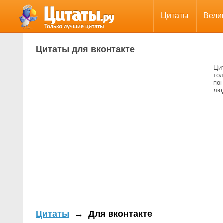
Цитаты
Вели
Цитаты для вконтакте
Ци
тол
по
лю
Цитаты
→
Для вконтакте