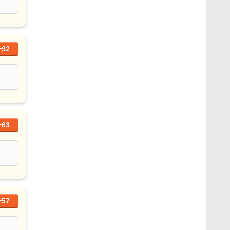
+92
+63
+57