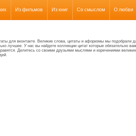
ких
Из фильмов
Из книг
Со смыслом
О любви
таты для вконтакте. Великие слова, цитаты и афоризмы мы подобрали д
ько лучшее. У нас вы найдете коллекции цитат которые обязательно ва
нравятся. Делитесь со своими друзьями мыслями и изречениями велики
дей.