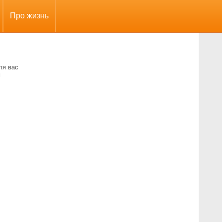
Про жизнь
ля вас
м
х