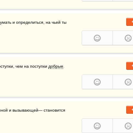
умать и определиться, на чьей ты 
ступки, чем на поступки 
добрые
.  
ем трагичнее удел человека, тем более непреклон­ной и вызывающей— становится 