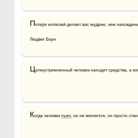
П
отеря иллюзий делает вас мудрее, чем нахождени
Людвиг Борн
Ц
елеустремленный человек находит средства, а ког
К
огда человек 
пьян
, он не меняется, он просто ста