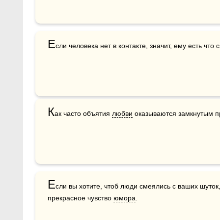
Е
сли человека нет в контакте, значит, ему есть что 
К
ак часто объятия 
любви
 оказываются замкнутым п
Е
сли вы хотите, чтоб люди смеялись с ваших шуток, 
прекрасное чувство 
юмора
.