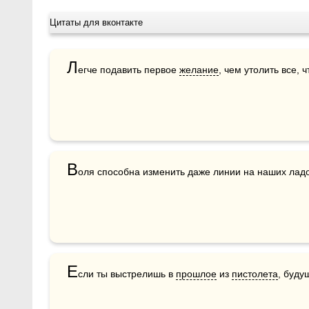
Цитаты для вконтакте
Л
егче подавить первое 
желание
, чем утолить все, ч
В
оля способна изменить даже линии на наших лад
Е
сли ты выстрелишь в 
прошлое
 из 
пистолета
, буду