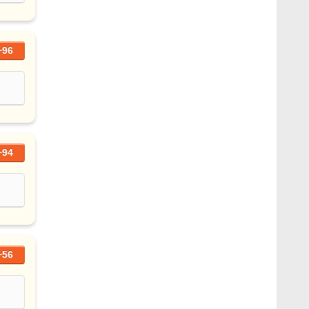
+96
+94
+56