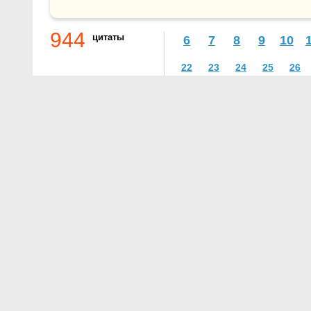
944
цитаты
6
7
8
9
10
22
23
24
25
26
О проекте
Контакты