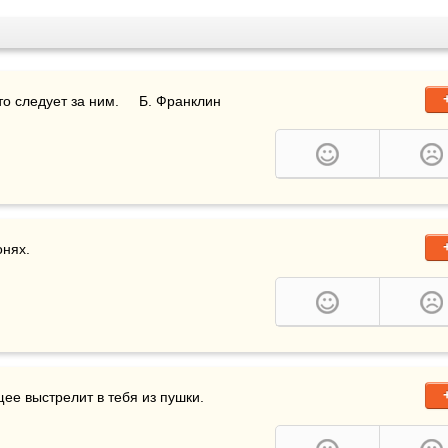
то следует за ним.     Б. Франклин
онях.
­щее выстрелит в тебя из пушки.