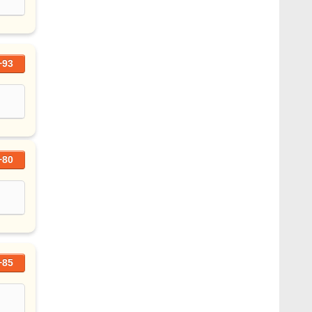
+93
+80
+85