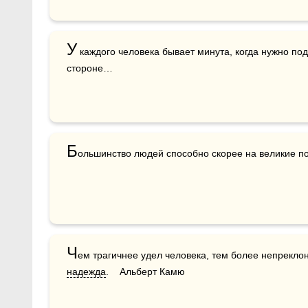
У
 каждого человека бывает минута, когда нужно под
стороне… 
Б
ольшинство людей способно скорее на великие по­
Ч
надежда
.    Альберт Камю