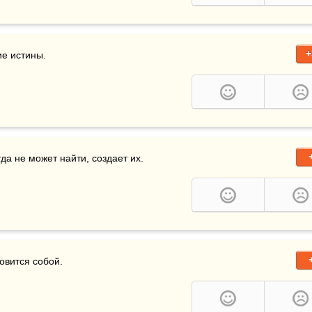
+
е истины.

да не может найти, создает их.
новится собой.