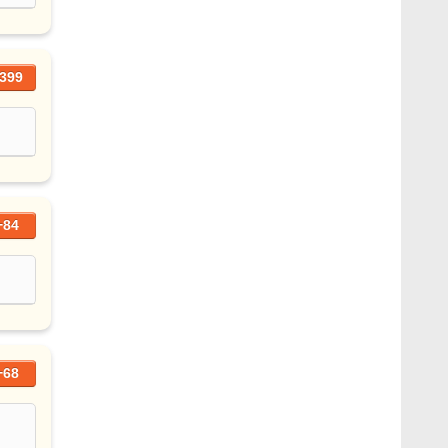
399
+84
+68