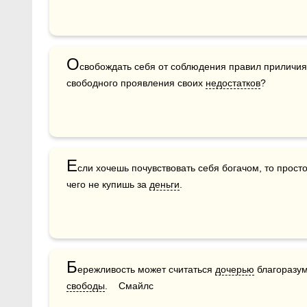
О
свобождать себя от соблюдения правил приличия н
свободного проявле­ния своих 
недостатков
?
Е
сли хочешь почувствовать себя богачом, то просто п
чего не купишь за 
деньги
.
Б
ережливость может считаться 
дочерью
свободы
.    Смайлс