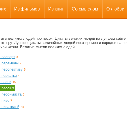
ких
Из фильмов
Из книг
Со смыслом
О любви
таты великих людей про песок. Цитаты великих людей на лучшем сайте
таты.ру. Лучшие цитаты величайших людей всех времен и народов на вс
учаи жизни. Великие мысли великих людей.
 паспорт
3
о перемены
7
 перспективу
5
 перчатки
4
 песни
15
о песок
3
о пессимиста
5
 пиво
7
о писателей
24