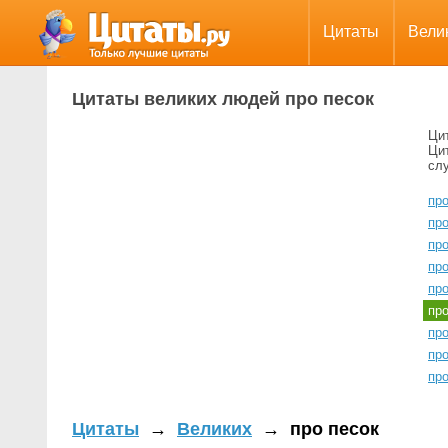
Цитаты
Вели
Цитаты великих людей про песок
Ци
Ци
сл
про
пр
про
про
про
пр
пр
про
пр
Цитаты
→
Великих
→
про песок