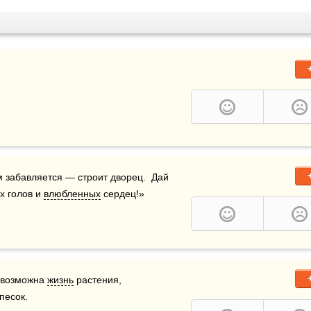
?  Он песком забавляется — строит дворец.  Дай 
 голов и 
влюбленных
 сердец!»
евозможна 
жизнь
 растения, 
песок.