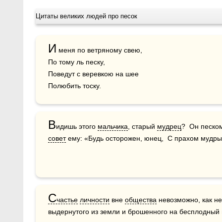
Цитаты великих людей про песок
И
 меня по ветряному свею,

По тому ль песку,

Поведут с веревкою на шее

Полюбить тоску.
В
идишь этого 
мальчика
, старый 
мудрец
совет
 ему: «Будь осторожен, юнец,  С прахом мудрых
С
частье
личности
 вне 
общества
 невозможно, как н
выдернутого из земли и брошенного на бесплодный 