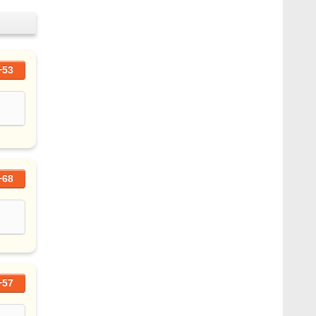
+53
+68
+57