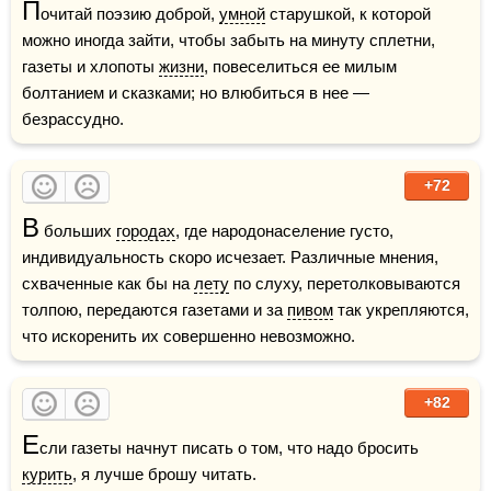
П
очитай поэзию доброй, 
умной
 старушкой, к которой 
можно иногда зайти, чтобы забыть на минуту сплетни, 
газеты и хлопоты 
жизни
, повеселиться ее милым 
болтанием и сказками; но влюбиться в нее — 
безрассудно.
+72
В
 больших 
городах
, где народонаселение густо, 
индивидуальность скоро исчезает. Различные мнения, 
схваченные как бы на 
лету
 по слуху, перетолковываются 
толпою, передаются газетами и за 
пивом
 так укрепляются, 
что искоренить их совершенно невозможно.
+82
Е
сли газеты начнут писать о том, что надо бросить 
курить
, я лучше брошу читать.