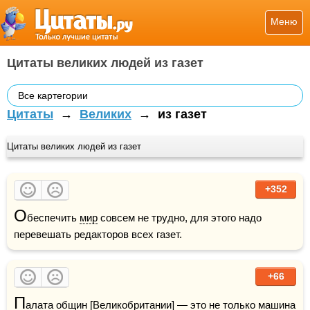
Меню
Цитаты великих людей из газет
Все картегории
Цитаты
→
Великих
→
из газет
Цитаты великих людей из газет
+352
О
беспечить 
мир
 совсем не трудно, для этого надо 
перевешать редакторов всех газет.
+66
П
алата общин [Великобритании] — это не только машина 