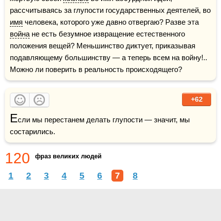
рассчитываясь за глупости государственных деятелей, во 
имя
 человека, которого уже давно отвергаю? Разве эта 
война
 не есть безумное извращение естественного 
положения вещей? Меньшинство диктует, приказывая 
подавляющему большинству — а теперь всем на войну!.. 
Можно ли поверить в реальность происходящего?
+62
Е
сли мы перестанем делать глупости — значит, мы 
состарились.
120
фраз великих людей
1
2
3
4
5
6
7
8