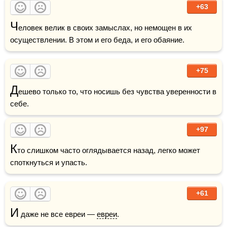
+63
Ч
еловек велик в своих замыслах, но немощен в их 
осуществлении. В этом и его беда, и его обаяние.
+75
Д
ешево только то, что носишь без чувства уверенности в 
себе.
+97
К
то слишком часто оглядывается назад, легко может 
споткнуться и упасть.
+61
И
 даже не все евреи — 
евреи
.