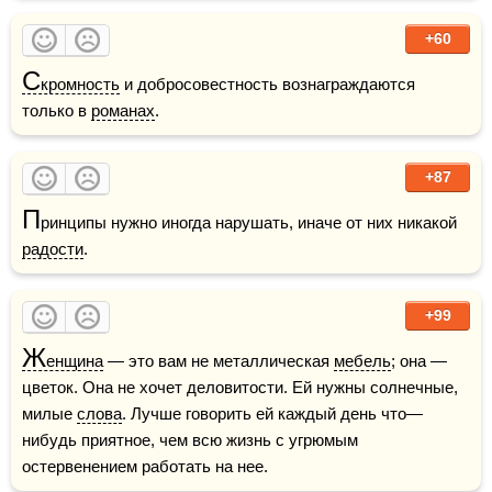
+60
С
кромность
 и добросовестность вознаграждаются 
только в 
романах
.
+87
П
ринципы нужно иногда нарушать, иначе от них никакой 
радости
.
+99
Ж
енщина
 — это вам не металлическая 
мебель
; она — 
цветок. Она не хочет деловитости. Ей нужны солнечные, 
милые 
слова
. Лучше говорить ей каждый день что—
нибудь приятное, чем всю жизнь с угрюмым 
остервенением работать на нее.    