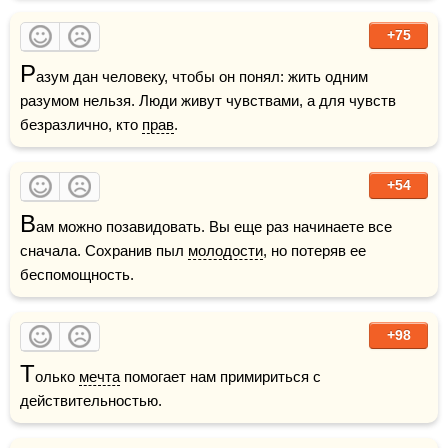
+75
Р
азум дан человеку, чтобы он понял: жить одним 
разумом нельзя. Люди живут чувствами, а для чувств 
безразлично, кто 
прав
.
+54
В
ам можно позавидовать. Вы еще раз начинаете все 
сначала. Сохранив пыл 
молодости
, но потеряв ее 
беспомощность.
+98
Т
олько 
мечта
 помогает нам примириться с 
действительностью.