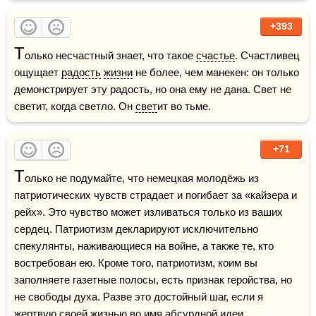
+393
Т
олько несчастный знает, что такое 
счастье
. Счастливец 
ощущает 
радость
жизни
 не более, чем манекен: он только 
демонстрирует эту радость, но она ему не дана. Свет не 
светит, когда светло. Он 
свет
ит во тьме.     
+71
Т
олько не подумайте, что немецкая молодёжь из 
патриотических чувств страдает и погибает за «кайзера и 
рейх». Это чувство может изливаться только из ваших 
сердец. Патриотизм декларируют исключительно 
спекулянты, наживающиеся на войне, а также те, кто 
востребован ею. Кроме того, патриотизм, коим вы 
заполняете газетные полосы, есть признак геройства, но 
не свободы духа. Разве это достойный шаг, если я 
жертвую своей 
жизнью
 во имя абсурдной идеи, 