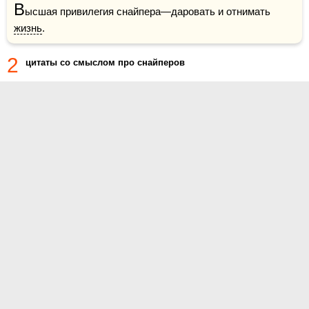
В
ысшая привилегия снайпера—даровать и отнимать 
жизнь
.
2
цитаты со смыслом про снайперов