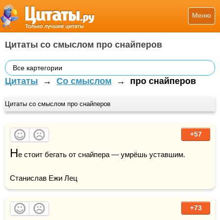
Меню
Цитаты со смыслом про снайперов
Все картегории
Цитаты
→
Со смыслом
→
про снайперов
Цитаты со смыслом про снайперов
+57
Н
е стоит бегать от снайпера — умрёшь уставшим.

Станислав Ежи Лец
+73