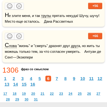
+56
Н
е злите меня, и так 
трупы
 прятать некуда! Шучу, шучу! 
Место еще осталось.    Дана Рассветных
+66
С
лова
 "жизнь" и "смерть" дразнят друг 
друг
а, но жить ты 
можешь только тем, за что согласен умереть.    Антуан де 
Сент—Экзюпери
1306
фраз со смыслом
1
2
3
4
5
6
7
8
9
10
11
12
13
14
15
16
17
18
19
20
21
22
23
24
25
26
27
28
29
30
31