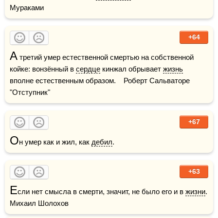
Мураками
+64
А
 третий умер естественной смертью на собственной 
койке: вонзённый в 
сердце
 кинжал обрывает 
жизнь
вполне естественным образом.    Роберт Сальваторе 
"Отступник"
+67
О
н умер как и жил, как 
дебил
.
+63
Е
сли нет смысла в смерти, значит, не было его и в 
жизни
.    
Михаил Шолохов