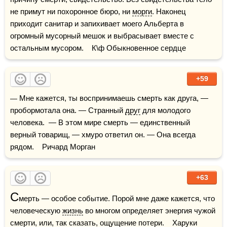
не примут ни похоронное бюро, ни 
морги
. Наконец 
приходит санитар и запихивает моего Альберта в 
огромный мусорный мешок и выбрасывает вместе с 
остальным мусором.    К\ф Обыкновенное сердце
+59
— Мне кажется, ты воспринимаешь смерть как друга, — 
пробормотала она. — Странный 
друг
 для молодого 
человека.  — В этом мире смерть — единственный 
верный товарищ, — хмуро ответил он. — Она всегда 
рядом.    Ричард Морган
+63
С
мерть — особое событие. Порой мне даже кажется, что 
человеческую 
жизнь
 во многом определяет энергия чужой 
смерти, или, так сказать, 
ощущение
 потери.    Харуки 