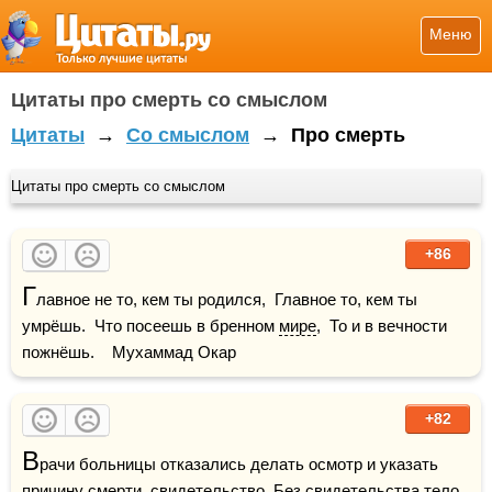
Меню
Цитаты про смерть со смыслом
Цитаты
→
Со смыслом
→
Про смерть
Цитаты про смерть со смыслом
+86
Г
лавное не то, кем ты родился,  Главное то, кем ты 
умрёшь.  Что посеешь в бренном 
мире
,  То и в вечности 
пожнёшь.    Мухаммад Окар
+82
В
рачи больницы отказались делать осмотр и указать 
причину смерти, свидетельство. Без свидетельства тело 