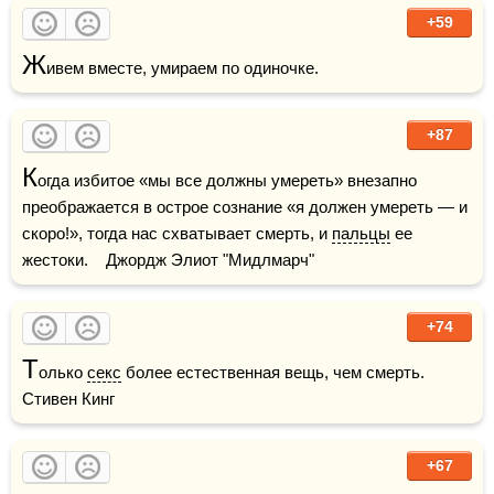
+59
Ж
ивем вместе, умираем по одиночке.
+87
К
огда избитое «мы все должны умереть» внезапно 
преображается в острое сознание «я должен умереть — и 
скоро!», тогда нас схватывает смерть, и 
пальцы
 ее 
жестоки.    Джордж Элиот "Мидлмарч"
+74
Т
олько 
секс
 более естественная вещь, чем смерть.    
Стивен Кинг
+67