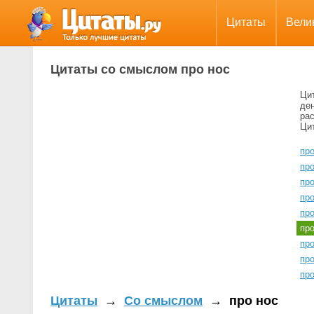
Цитаты
Вели
Цитаты со смыслом про нос
Ци
де
ра
Цит
пр
пр
про
пр
пр
пр
про
пр
пр
Цитаты
→
Со смыслом
→
про нос