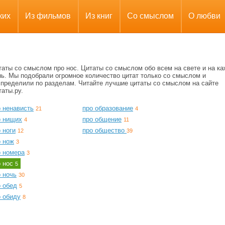
ких
Из фильмов
Из книг
Со смыслом
О любви
таты со смыслом про нос. Цитаты со смыслом обо всем на свете и на к
нь. Мы подобрали огромное количество цитат только со смыслом и
спределили по разделам. Читайте лучшие цитаты со смыслом на сайте
аты.ру.
о ненависть
про образование
21
4
о нищих
про общение
4
11
 ноги
про общество
12
39
о нож
3
о номера
3
о нос
5
 ночь
30
о обед
5
о обиду
8