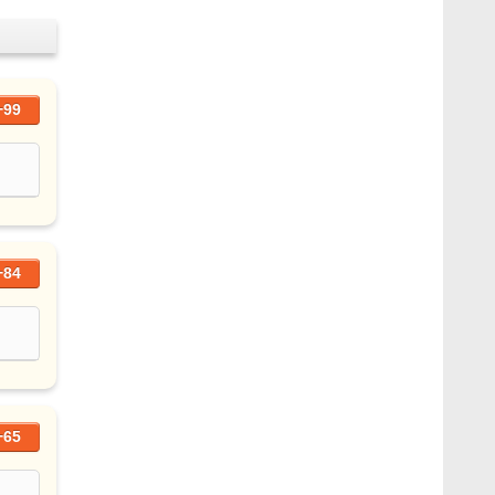
+99
+84
+65