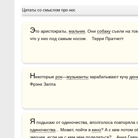
Цитаты со смыслом про нос
Э
то аристократы, 
мальчик
. Они 
собаку
 съели на том
что у них под самым носом.    Терри Пратчетт
Н
екоторые 
рок
—
музыканты
 зарабатывают кучу 
дене
Фрэнк Заппа
Я
одиночества
... Может, пойти в 
кино
? А с кем потом 
эмоции, если не с кем ими поделиться?    Анна Гава