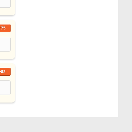
+75
+62