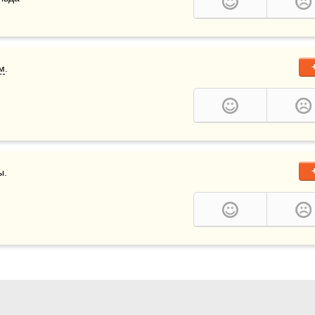
м
.
ы.