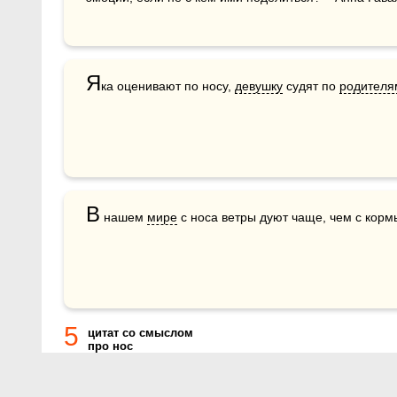
Я
ка оценивают по носу, 
девушку
 судят по 
родителя
В
 нашем 
мире
 с носа ветры дуют чаще, чем с корм
5
цитат со смыслом
про нос