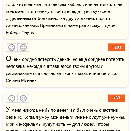
того, кто понимает, что не сам выбрал, или на того, кто не 
понимает. Вот почему я почти всегда чувствую себя 
отделённым от большинства других людей, просто 
изолированным. 
Временами
 я даже рад этому.    Джон 
Роберт Фаулз
+103
О
чень обидно потерять деньги, но ещё обиднее потерять 
человека, некогда считавшегося твоим 
другом
 и 
распадающегося сейчас на твоих глазах в гнилое 
мясо
.    
Сергей Минаев
+63
У
 меня никогда не было денег, и я был очень счастлив 
без них. Когда я умру, мои деньги мне не будут уже нужны. 
Мои кинофильмы будут жить — для людей, чтобы 