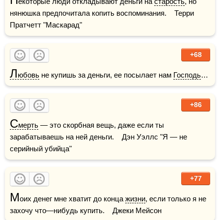
екоторые люди откладывают деньги на 
старость
, но 
нянюшка предпочитала копить воспоминания.    Терри 
Пратчетт "Маскарад"
+68
Л
юбовь
 не купишь за деньги, ее посылает нам 
Господь
…
+86
С
мерть
 — это скорбная вещь, даже если ты 
зарабатываешь на ней деньги.    Дэн Уэллс "Я — не 
серийный убийца"
+77
М
оих денег мне хватит до конца 
жизни
, если только я не 
захочу что—нибудь купить.    Джеки Мейсон