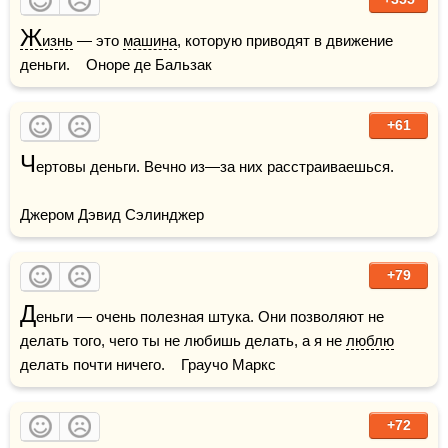
Ж
изнь
 — это 
машина
, которую приводят в движение 
деньги.    Оноре де Бальзак
+61
Ч
ертовы деньги. Вечно из—за них расстраиваешься.

Джером Дэвид Сэлинджер
+79
Д
еньги — очень полезная штука. Они позволяют не 
делать того, чего ты не любишь делать, а я не 
люблю
делать почти ничего.    Граучо Маркс
+72