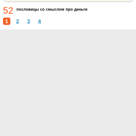
52
пословицы со смыслом про деньги
1
2
3
4
О проекте
Контакты
Условия использования
Политика конфиденциальности