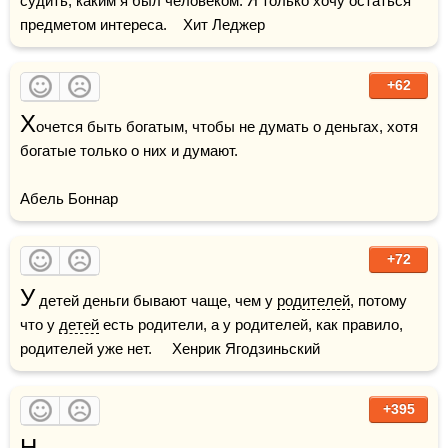
судить, каким я был человеком. Я только хочу остаться 
предметом интереса.    Хит Леджер
+62
Х
очется быть богатым, чтобы не думать о деньгах, хотя 
богатые только о них и думают.

Абель Боннар
+72
У
 детей деньги бывают чаще, чем у 
родителей
, потому 
что у 
детей
 есть родители, а у родителей, как правило, 
родителей уже нет.     Хенрик Ягодзиньский
+395
Н