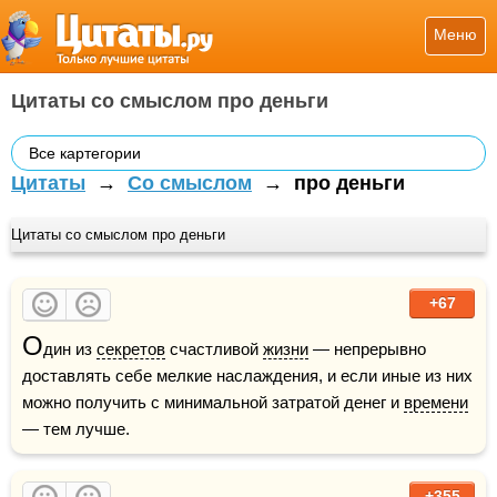
Меню
Цитаты со смыслом про деньги
Все картегории
Цитаты
→
Со смыслом
→
про деньги
Цитаты со смыслом про деньги
+67
О
дин из 
секретов
 счастливой 
жизни
 — непрерывно 
доставлять себе мелкие наслаждения, и если иные из них 
можно получить с минимальной затратой денег и 
времени
— тем лучше.
+355