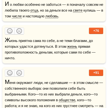
И
 о любви особенно не заботься — я поначалу совсем не 
любила твоего 
отца
, но за деньги все на 
свете
 купишь — в 
том 
числе
 и настоящую 
любовь
.
+76
Ж
изнь приятна сама по себе, а не теми благами, до 
которых удастся дотянуться. В этом 
жизнь
 прямая 
противоположность деньгам, которые сами по себе — 
ничто.
+91
М
еня окружают люди, не сделавшие — в этом смысле — 
собственного выбора: они позволили себе быть 
выбранными. Кого—то из них выбрали деньги, кого—то 
символы высокого положения в 
обществе
, кого—то 
работа; и я не знаю, на кого из них грустнее смотреть — на 