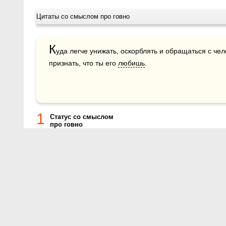
Цитаты со смыслом про говно
К
уда легче унижать, оскорблять и обращаться с чело
признать, что ты его 
любишь
.
1
Статус со смыслом
про говно