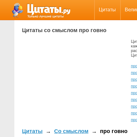
Цитаты
Вели
Цитаты со смыслом про говно
Цит
ка
ра
Цит
пр
про
про
про
про
про
про
про
про
Цитаты
→
Со смыслом
→
про говно