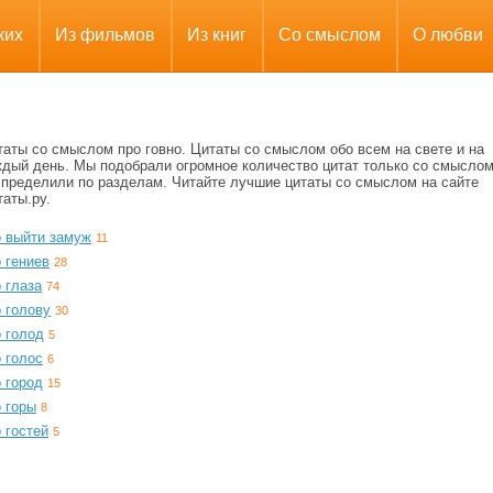
ких
Из фильмов
Из книг
Со смыслом
О любви
аты со смыслом про говно. Цитаты со смыслом обо всем на свете и на
ждый день. Мы подобрали огромное количество цитат только со смыслом
спределили по разделам. Читайте лучшие цитаты со смыслом на сайте
аты.ру.
о выйти замуж
11
 гениев
28
 глаза
74
 голову
30
 голод
5
 голос
6
 город
15
 горы
8
 гостей
5