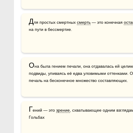
Д
ля простых смертных 
смерть
 — это конечная 
оста
на пути в бессмертие.
О
на была гением печали, она отдавалась ей целик
подвиды, упиваясь её едва уловимыми оттенками. 
печаль на бесконечное множество составляющих.
Г
ений — это 
зрение
, схватывающее одним взглядам все пункты обширного гориз
Гольбах