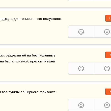
+
новка
, а для гениев — это полустанок 
ом, разделяя её на бесчисленные 
Она была призмой, преломлявшей 
онта.                                                         