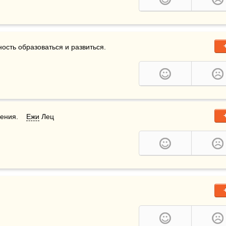
сть образоваться и развиться.    
ния.    
Ежи
 Лец 