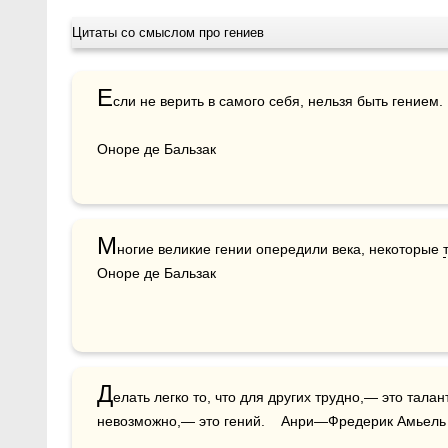
Цитаты со смыслом про гениев
Е
сли не верить в самого себя, нельзя быть гением.

Оноре де Бальзак
М
ногие великие гении опередили века, некоторые 
Оноре де Бальзак
Д
елать легко то, что для других трудно,— это талант
невозможно,— это гений.    Анри—Фредерик Амьель