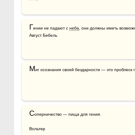
Г
ении не падают с 
неба
, они должны иметь возмож­но
Август Бебель   
М
иг осознания своей бездарности — это проблеск ге
С
оперничество — пища для гения.

Вольтер