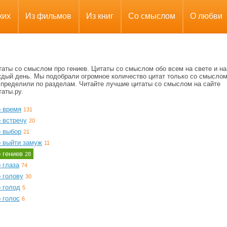
ких
Из фильмов
Из книг
Со смыслом
О любви
таты со смыслом про гениев. Цитаты со смыслом обо всем на свете и на
ждый день. Мы подобрали огромное количество цитат только со смыслом
спределили по разделам. Читайте лучшие цитаты со смыслом на сайте
аты.ру.
о время
131
 встречу
20
о выбор
21
о выйти замуж
11
о гениев
28
 глаза
74
 голову
30
 голод
5
 голос
6