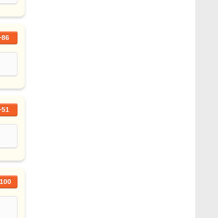
+86
+51
100