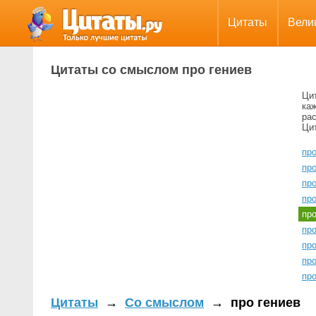
Цитаты
Вели
Цитаты со смыслом про гениев
Ци
ка
ра
Цит
пр
про
пр
пр
пр
про
про
про
про
Цитаты
→
Со смыслом
→
про гениев