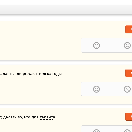
таланты
 опережают только годы.    
; делать то, что для 
талант
а 