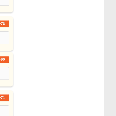
+76
+90
+71