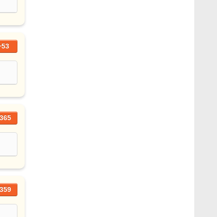
+53
365
359