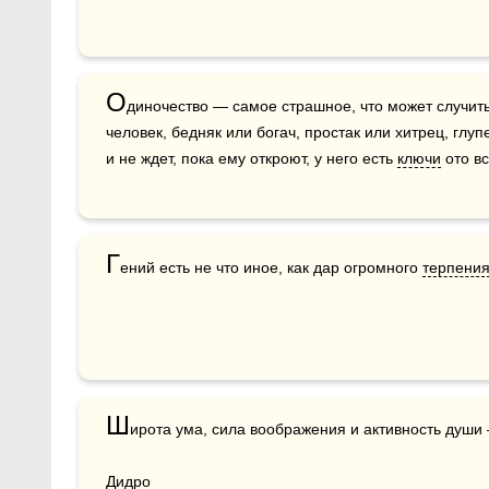
О
диночество — самое страшное, что может случитьс
человек, бедняк или богач, простак или хитрец, глуп
и не ждет, пока ему откроют, у него есть 
ключи
 ото в
Г
ений есть не что иное, как дар огромного 
терпени
Ш
ирота ума, сила воображения и активность ду­ши —
Дидро