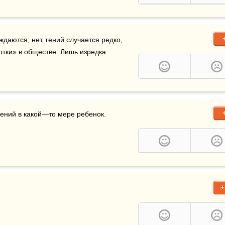
даются; нет, гений случается редко, 
тки» в 
обществе
. Лишь изредка 
ений в какой—то мере ребенок. 

+