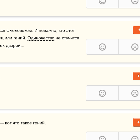
я с человеком. И неважно, кто этот 
ец или гений. 
Одиночество
 не стучится 
сех 
дверей
...
+
я
.  
+
 вот что такое гений.
