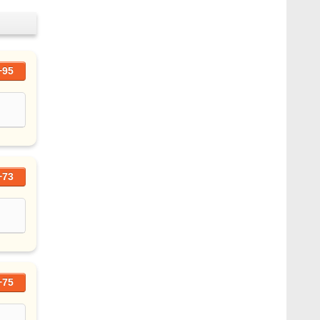
+95
+73
+75