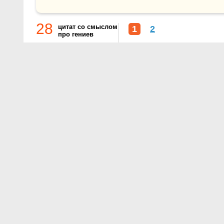
28
цитат со смыслом
1
2
про гениев
О проекте
Контакты
Условия использования