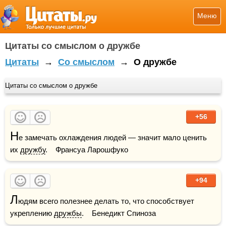
Меню
Цитаты со смыслом о дружбе
Цитаты
→
Со смыслом
→
О дружбе
Цитаты со смыслом о дружбе
+56
Н
е замечать охлаждения людей — значит мало ценить 
их 
дружбу
.    Франсуа Ларошфуко
+94
Л
юдям всего полезнее делать то, что способствует 
укреплению 
дружбы
.    Бенедикт Спиноза