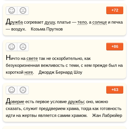
+72
Д
ружба
 согревает 
душу
, платье — 
тело
, а 
солнце
 и печка 
— воздух.    Козьма Прутков
+86
Н
ичто на 
свете
 так не оскорбительно, как 
безукоризненная вежливость с теми, с кем прежде был на 
короткой 
ноге
.    Джордж Бернард Шоу
+63
Д
оверие
 есть первое условие 
дружбы
; оно, можно 
сказать, служит преддверием храма, тогда как готовность 
идти на жертвы является самим храмом.    Жан Лабрюйер