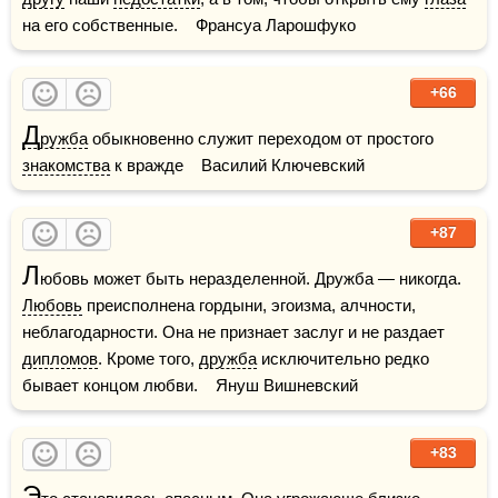
на его собственные.    Франсуа Ларошфуко
+66
Д
ружба
 обыкновенно служит переходом от простого 
знакомства
 к вражде    Василий Ключевский
+87
Л
юбовь может быть неразделенной. Дружба — никогда. 
Любовь
 преисполнена гордыни, эгоизма, алчности, 
неблагодарности. Она не признает заслуг и не раздает 
дипломов
. Кроме того, 
дружба
 исключительно редко 
бывает концом любви.    Януш Вишневский
+83
Э