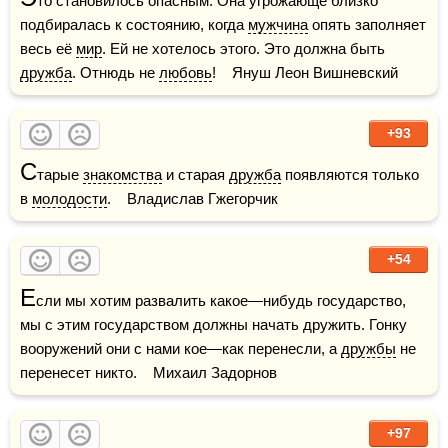
то становилось опасным. Она угрожающе близко 
подбиралась к состоянию, когда 
мужчина
 опять заполняет 
весь её 
мир
. Ей не хотелось этого. Это должна быть 
дружба
. Отнюдь не 
любовь
!    Януш Леон Вишневский
+93
С
тарые 
знакомства
 и старая 
дружба
 появляются только 
в 
молодости
.    Владислав Гжегорчик
+54
Е
сли мы хотим развалить какое—нибудь государство, 
мы с этим государством должны начать дружить. Гонку 
вооружений они с нами кое—как перенесли, а 
дружбы
 не 
перенесет никто.    Михаил Задорнов
+97