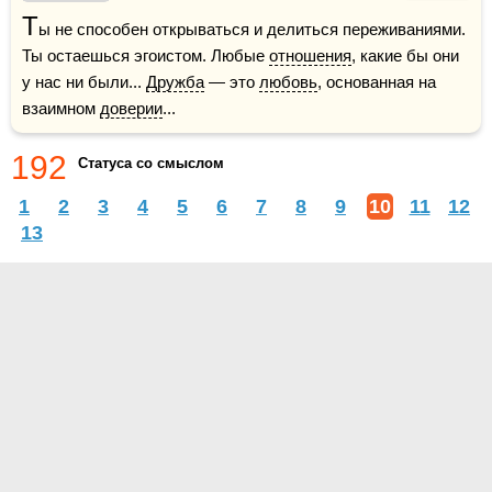
Т
ы не способен открываться и делиться переживаниями. 
Ты остаешься эгоистом. Любые 
отношения
, какие бы они 
у нас ни были... 
Дружба
 — это 
любовь
, основанная на 
взаимном 
доверии
...
192
Статуса со смыслом
1
2
3
4
5
6
7
8
9
10
11
12
13