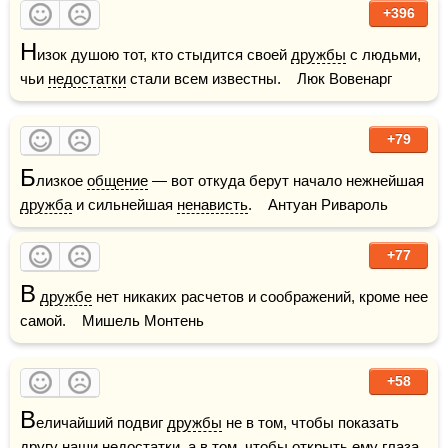
+396
Н
изок душою тот, кто стыдится своей 
дружбы
 с людьми, 
чьи 
недостатки
 стали всем известны.    Люк Вовенарг
+79
Б
лизкое 
общение
 — вот откуда берут начало нежнейшая 
дружба
 и сильнейшая 
ненависть
.    Антуан Ривароль
+77
В
дружбе
 нет никаких расчетов и соображений, кроме нее 
самой.    Мишель Монтень
+58
В
еличайший подвиг 
дружбы
 не в том, чтобы показать 
другу
 наши 
недостатки
, а в том, чтобы открыть ему 
глаза