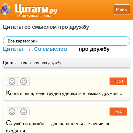
Меню
Цитаты со смыслом про дружбу
Все картегории
Цитаты
→
Со смыслом
→
про дружбу
Цитаты со смыслом про дружбу
+353
К
огда я 
пьян
, меня трудно удержать в рамках дружбы...
+61
С
лужба и дружба — две параллельные линии: не 
сходятся.
