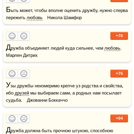
Б
ыть может, чтобы вполне оценить дружбу, нужно сперва 
пережить 
любовь
    Никола Шамфор
+76
Д
ружба объединяет людей куда сильнее, чем 
любовь
.    
Марлен Дитрих
+76
У
зы дружбы неизмеримо крепче уз родства и свойства, 
ибо 
друзей
 мы выбираем сами, а родных нам посылает 
судьба.    Джованни Боккаччо
+94
Д
ружба должна быть прочною штукою, способною 