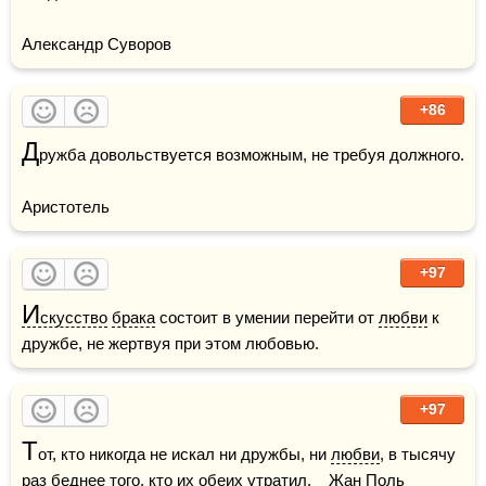
Александр Суворов
+86
Д
ружба довольствуется возможным, не требуя должного.

Аристотель
+97
И
скусство
брака
 состоит в умении перейти от 
любви
 к 
дружбе, не жертвуя при этом любовью.
+97
Т
от, кто никогда не искал ни дружбы, ни 
любви
, в тысячу 
раз беднее того, кто их обеих утратил.    Жан Поль