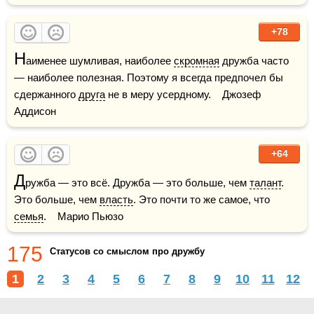
+78
Н
аименее шумливая, наиболее 
скромная
 дружба часто 
— наиболее полезная. Поэтому я всегда предпочел бы 
сдержанного 
друга
 не в меру усердному.    Джозеф 
Аддисон
+64
Д
ружба — это всё. Дружба — это больше, чем 
талант
. 
Это больше, чем 
власть
. Это почти то же самое, что 
семья
.    Марио Пьюзо
175
Статусов со смыслом про дружбу
1
2
3
4
5
6
7
8
9
10
11
12