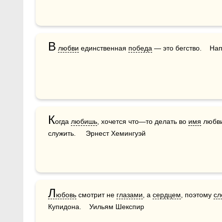
В
любви
 единственная 
победа
 — это бегство.    Н
К
огда 
любишь
, хочется что—то делать во 
имя
 любви
служить.     Эрнест Хемингуэй
Л
юбовь
 смотрит не 
глазами
, а 
сердцем
, поэтому 
сл
Купидона.    Уильям Шекспир