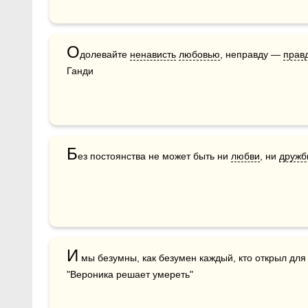
О
долевайте 
ненависть
любовью
, неправду — 
прав
Ганди
Б
ез постоянства не может быть ни 
любви
, ни 
дружб
И
 мы безумны, как безумен каждый, кто открыл для
"Вероника решает умереть"