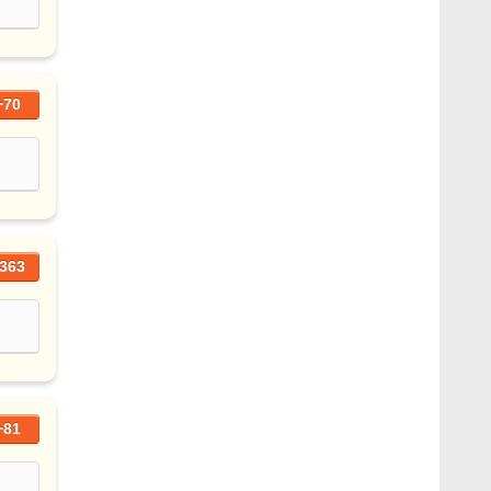
+70
363
+81