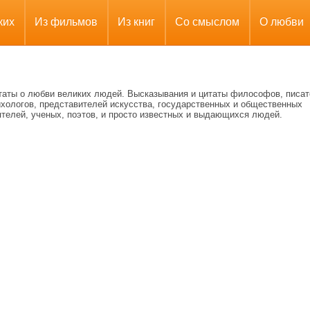
ких
Из фильмов
Из книг
Со смыслом
О любви
таты о любви великих людей. Высказывания и цитаты философов, писат
ихологов, представителей искусства, государственных и общественных
ятелей, ученых, поэтов, и просто известных и выдающихся людей.