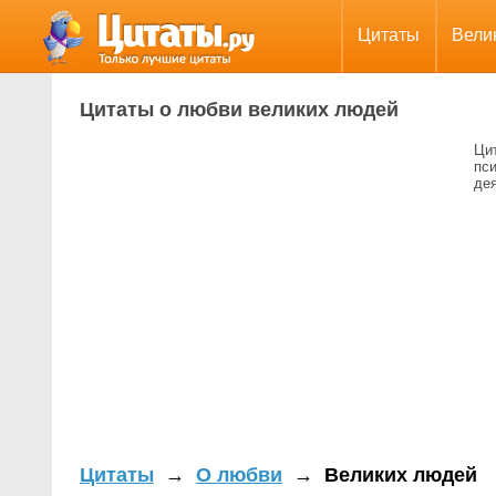
Цитаты
Вели
Цитаты о любви великих людей
Ци
пс
де
Цитаты
→
О любви
→
Великих людей