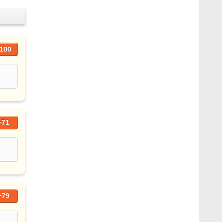
100
+71
+79