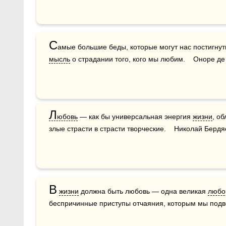
С
мысль
 о страдании того, кого мы любим.    Оноре де
Л
юбовь
 — как бы универсальная энергия 
жизни
, о
злые страсти в страсти творческие.    Николай Бердя
В
жизни
 должна быть любовь — одна великая 
любо
беспричинные приступы отчаяния, которым мы подв