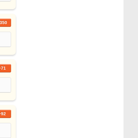
350
+71
+92