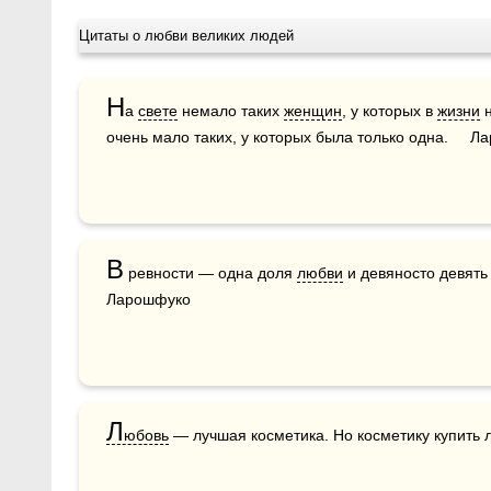
Цитаты о любви великих людей
Н
а 
свете
 немало таких 
женщин
, у которых в 
жизни
 
очень мало таких, у которых была только одна.     
В
 ревности — одна доля 
любви
 и девяносто девять
Ларошфуко 
Л
юбовь
 — лучшая косметика. Но косметику купить 