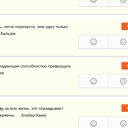
амые большие беды, которые могут нас постигнуть, легче перенести, чем одну только 
 Бальзак
бладающая способностью превращать 
ев
вь
 за всю жизнь, это оправдывает 
ержены.     Альбер Камю