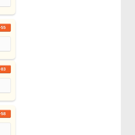
+55
+83
+58