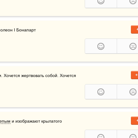
аполеон I Бонапарт
+
. Хочется жертвовать собой. Хочется 
епым
 и изображают крылатого 