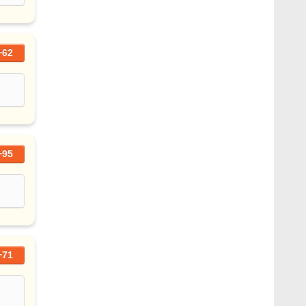
+62
+95
+71