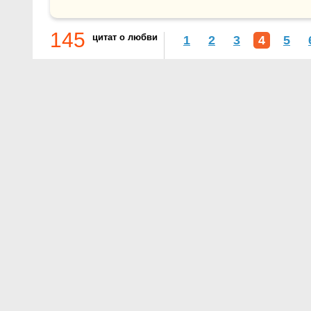
145
цитат о любви
1
2
3
4
5
О проекте
Контакты
Условия использования