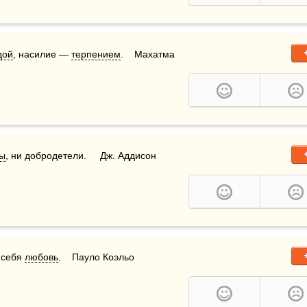
дой
, насилие — 
терпением
.    Махатма 
ы
, ни добродетели.     Дж. Аддисон
 себя 
любовь
.    Пауло Коэльо 