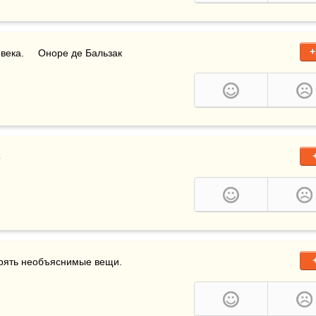
+
века.     Оноре де Бальзак
о
ворять необъяснимые вещи.