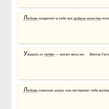
Л
юбовь
 соединяет в себе все 
добрые
качества
 чело
У
мирать от 
любви
 — значит жить ею.     Виктор Гюг
Л
юбовь
 странная штука, она заставляет тебя выт