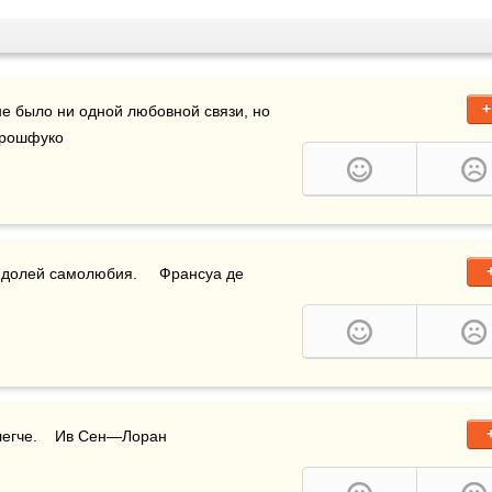
+
не было ни одной любовной связи, но 
Ларошфуко
 долей самолюбия.     Франсуа де 
легче.    Ив Сен—Лоран