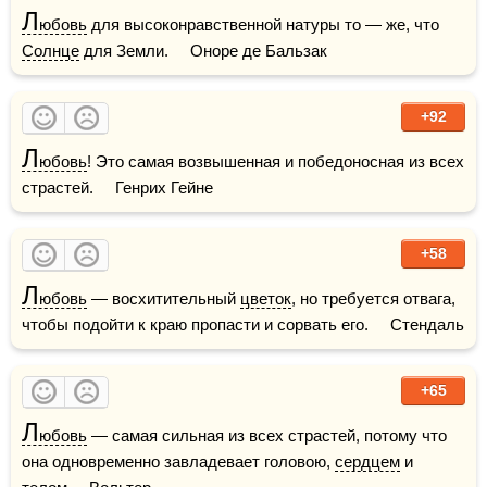
Л
юбовь
 для высоконравственной натуры то — же, что 
Солнце
 для Земли.     Оноре де Бальзак
+92
Л
юбовь
! Это самая возвышенная и победоносная из всех 
страстей.     Генрих Гейне
+58
Л
юбовь
 — восхитительный 
цветок
, но требуется отвага, 
чтобы подойти к краю пропасти и сорвать его.     Стендаль
+65
Л
юбовь
 — самая сильная из всех страстей, потому что 
она одновременно завладевает головою, 
сердцем
 и 