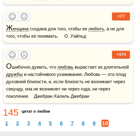
+77
Ж
енщина
 создана для того, чтобы ее 
любить
, а не для 
того, чтобы ее понимать.     О. Уайльд
+374
О
шибочно думать, что 
любовь
 вырастает из длительной 
дружбы
 и настойчивого ухаживания. Любовь — это плод 
духовной близости, и, если близость не возникает через 
секунду, она не возникнет ни через года, ни через 
поколения.    Джебран Халиль Джебран
145
цитат о любви
1
2
3
4
5
6
7
8
9
10