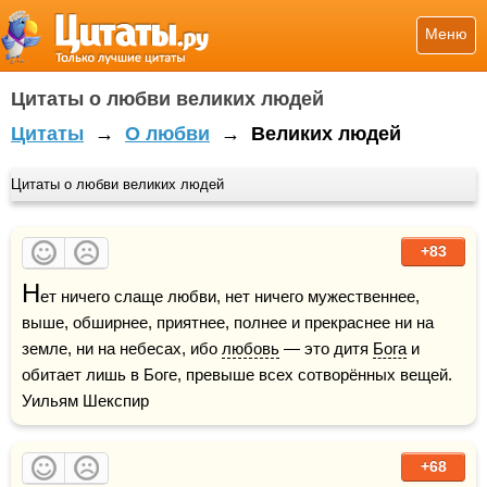
Меню
Цитаты о любви великих людей
Цитаты
→
О любви
→
Великих людей
Цитаты о любви великих людей
+83
Н
ет ничего слаще любви, нет ничего мужественнее, 
выше, обширнее, приятнее, полнее и прекраснее ни на 
земле, ни на небесах, ибо 
любовь
 — это дитя 
Бога
 и 
обитает лишь в Боге, превыше всех сотворённых вещей.     
Уильям Шекспир   
+68