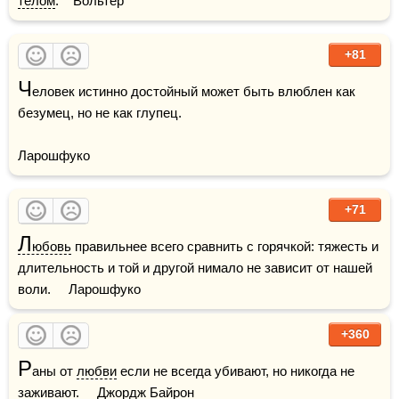
телом
.    Вольтер
+81
Ч
еловек истинно достойный может быть влюблен как 
безумец, но не как глупец. 

Ларошфуко
+71
Л
юбовь
 правильнее всего сравнить с горячкой: тяжесть и 
длительность и той и другой нимало не зависит от нашей 
воли.     Ларошфуко
+360
Р
аны от 
любви
 если не всегда убивают, но никогда не 
заживают.     Джордж Байрон