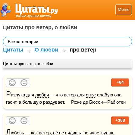
Меню
Цитаты про ветер, о любви
Все картегории
Цитаты
→
О любви
→
про ветер
Цитаты про ветер, о любви
+64
Р
азлука для 
любви
 — что ветер для 
огня
: слабую она 
гасит, а большую раздувает.     Роже де Бюсси—Рабютен
+388
Л
юбовь
 — как ветер, её не видишь, но чувствуешь.    