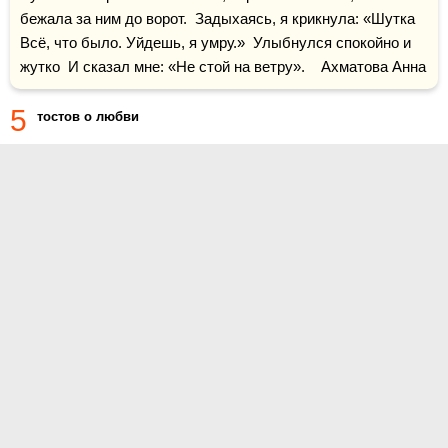
бежала за ним до ворот.  Задыхаясь, я крикнула: «Шутка  
Всё, что было. Уйдешь, я умру.»  Улыбнулся спокойно и 
жутко  И сказал мне: «Не стой на ветру».    Ахматова Анна
5
тостов о любви
О проекте
Контакты
Условия использования