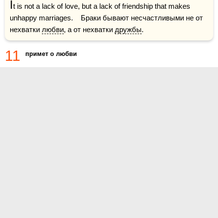
I
t is not a lack of love, but a lack of friendship that makes 
unhappy marriages.    Браки бывают несчастливыми не от 
нехватки 
любви
, а от нехватки 
дружбы
. 
11
примет о любви
О проекте
Контакты
Условия использования