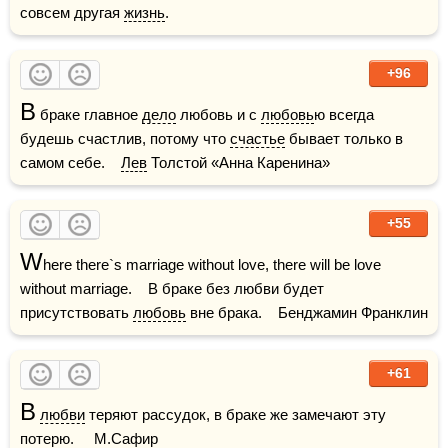
совсем другая 
жизнь
.
+96
В
 браке главное 
дело
 любовь и с 
любовь
ю всегда 
будешь счастлив, потому что 
счастье
 бывает только в 
самом себе.    
Лев
 Толстой «Анна Каренина»
+55
W
here there`s marriage without love, there will be love 
without marriage.    В браке без любви будет 
присутствовать 
любовь
 вне брака.    Бенджамин Франклин
+61
В
любви
 теряют рассудок, в браке же замечают эту 
потерю.     М.Сафир