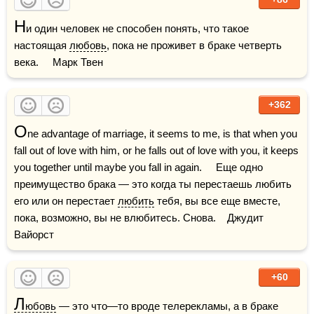
Н
и один человек не способен понять, что такое 
настоящая 
любовь
, пока не проживет в браке четверть 
века.     Марк Твен
+362
O
ne advantage of marriage, it seems to me, is that when you 
fall out of love with him, or he falls out of love with you, it keeps 
you together until maybe you fall in again.     Еще одно 
преимущество брака — это когда ты перестаешь любить 
его или он перестает 
любить
 тебя, вы все еще вместе, 
пока, возможно, вы не влюбитесь. Снова.    Джудит 
Вайорст
+60
Л
юбовь
 — это что—то вроде телерекламы, а в браке 