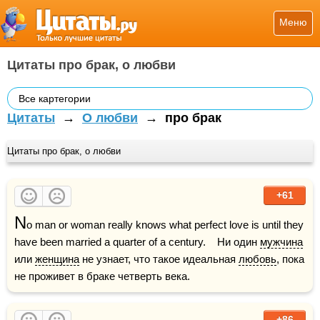
Меню
Цитаты про брак, о любви
Все картегории
Цитаты
→
О любви
→
про брак
Цитаты про брак, о любви
+61
N
o man or woman really knows what perfect love is until they 
have been married a quarter of a century.    Ни один 
мужчина
или 
женщина
 не узнает, что такое идеальная 
любовь
, пока 
не проживет в браке четверть века.
+86