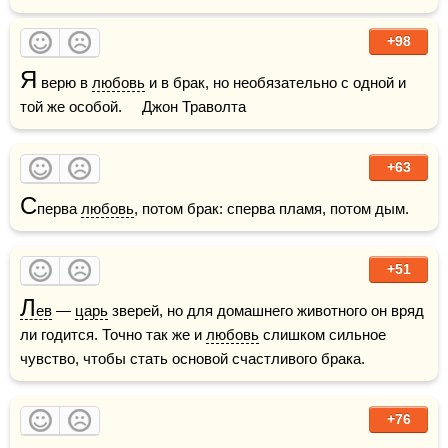
+98
Я
 верю в 
любовь
 и в брак, но необязательно с одной и 
той же особой.     Джон Траволта
+63
С
перва 
любовь
, потом брак: сперва пламя, потом дым.
+51
Л
ев
 — 
царь
 зверей, но для домашнего животного он вряд 
ли годится. Точно так же и 
любовь
 слишком сильное 
чувство, чтобы стать основой счастливого брака.
+76