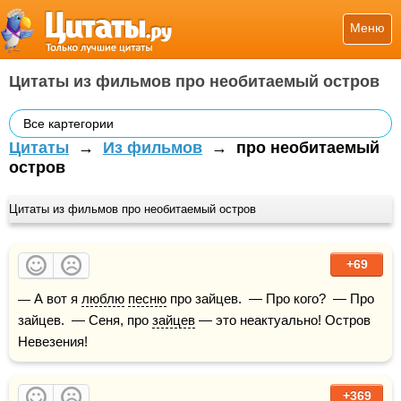
Меню
Цитаты из фильмов про необитаемый остров
Все картегории
Цитаты
→
Из фильмов
→
про необитаемый
остров
Цитаты из фильмов про необитаемый остров
+69
— А вот я 
люблю
песню
 про зайцев.  — Про кого?  — Про 
зайцев.  — Сеня, про 
зайцев
 — это неактуально! Остров 
Невезения!  
+369