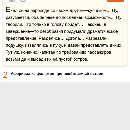
Е
хал он на пароходе со своим 
другом
—купчиком… Ну, 
разумеется, оба 
пьяные
 до последней возможности… Ну 
творили, что только в 
голову
 придёт… Наконец, в 
завершение—то безобразия придумали драматическое 
представление. Разделись… Догола… Разрезали 
подушку, извалялись в пуху, и давай представлять диких. 
Тут уж, конечно, капитан по требованию пассажиров 
возьми да и высади их на пустой остров.
2
Афоризма из фильмов про необитаемый остров