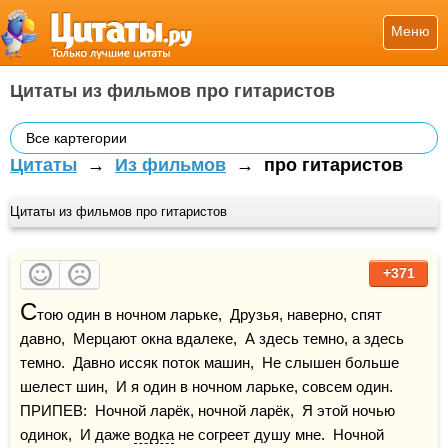
Меню
Цитаты из фильмов про гитаристов
Все картегории
Цитаты
→
Из фильмов
→
про гитаристов
Цитаты из фильмов про гитаристов
+371
С
тою один в ночном ларьке,  Друзья, наверно, спят 
давно,  Мерцают окна вдалеке,  А здесь темно, а здесь 
темно.  Давно иссяк поток машин,  Не слышен больше 
шелест шин,  И я один в ночном ларьке, совсем один.    
ПРИПЕВ:  Ночной ларёк, ночной ларёк,  Я этой ночью 
одинок,  И даже 
водка
 не согреет душу мне.  Ночной 