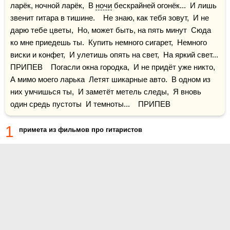
ларёк, ночной ларёк,  В 
ночи
 бескрайней огонёк...  И лишь 
звенит гитара в тишине.    Не знаю, как тебя зовут,  И не 
дарю тебе цветы,  Но, может быть, на пять минут  Сюда 
ко мне приедешь ты.  Купить немного сигарет,  Немного 
виски и конфет,  И улетишь опять на свет,  На яркий свет...    
ПРИПЕВ    Погасли окна городка,  И не придёт уже никто,  
А мимо моего ларька  Летят шикарные авто.  В одном из 
них умчишься ты,  И заметёт метель следы,  Я вновь 
один средь пустоты  И темноты...    ПРИПЕВ
1
примета из фильмов про гитаристов