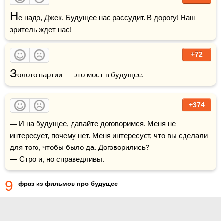
Н
е надо, Джек. Будущее нас рассудит. В 
дорогу
! Наш 
зритель ждет нас!
+72
З
олото
партии
 — это 
мост
 в будущее.
+374
— И на будущее, давайте договоримся. Меня не 
интересует, почему нет. Меня интересует, что вы сделали 
для того, чтобы было да. Договорились?

— Строги, но справедливы.
9
фраз из фильмов про будущее