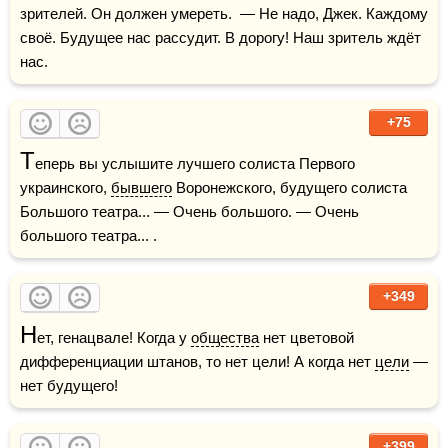
зрителей. Он должен умереть.  — Не надо, Джек. Каждому 
своё. Будущее нас рассудит. В дорогу! Наш зритель ждёт 
нас.
+75
Т
еперь вы услышите лучшего солиста Первого 
украинского, 
бывшего
 Воронежского, будущего солиста 
Большого театра... — Очень большого. — Очень 
большого театра... .
+349
Н
ет, генацвале! Когда у 
общества
 нет цветовой 
дифференциации штанов, то нет цели! А когда нет 
цели
 — 
нет будущего!
+399