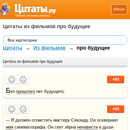
Меню
Цитаты из фильмов про будущее
Все картегории
Цитаты
→
Из фильмов
→
про будущее
Цитаты из фильмов про будущее
+80
Б
ез 
прошлого
 нет будущего.
+65
— Я должен отомстить мистеру Секонду. Он осквернил 
имя
 синематографа. Он сеет зёрна 
ненависти
 в души 